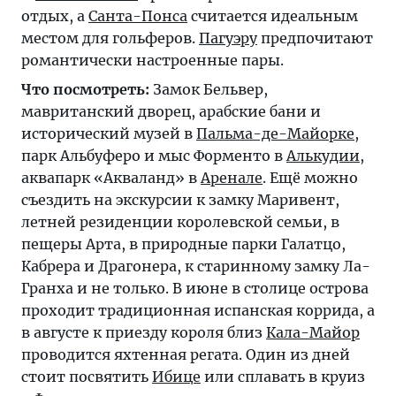
отдых, а
Санта-Понса
считается идеальным
местом для гольферов.
Пагуэру
предпочитают
романтически настроенные пары.
Что посмотреть:
Замок Бельвер,
мавританский дворец, арабские бани и
исторический музей в
Пальма-де-Майорке
,
парк Альбуферо и мыс Форменто в
Алькудии
,
аквапарк «Акваланд» в
Аренале
. Ещё можно
съездить на экскурсии к замку Маривент,
летней резиденции королевской семьи, в
пещеры Арта, в природные парки Галатцо,
Кабрера и Драгонера, к старинному замку Ла-
Гранха и не только. В июне в столице острова
проходит традиционная испанская коррида, а
в августе к приезду короля близ
Кала-Майор
проводится яхтенная регата. Один из дней
стоит посвятить
Ибице
или сплавать в круиз