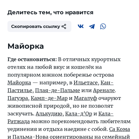
Делитесь тем, что нравится
Скопировать ссылку
Майорка
Где остановиться:
В отличных курортных
отелях на любой вкус и кошелёк на
популярном южном побережье острова
Майорка
— например, в
Ильетасе
,
Кан-
Пастилье
,
Плая-де-Пальме
или
Аренале
.
Пагуэра
,
Камп-де-Мар
и
Магалуф
очаруют
живописной природой, но не позволят
заскучать.
Алькудию
,
Кала-д’Ор
и
Кала-
Ратжада
можно порекомендовать любителям
уединения и отдыха наедине с собой.
Са Кома
и
Пальма-Нова
ориентированы на семейный