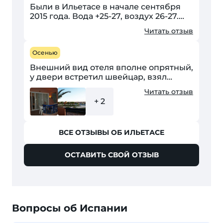
Были в Ильетасе в начале сентября
2015 года. Вода +25-27, воздух 26-27.
Море чудесное,чистое! Нам немного
Читать отзыв
не повезло- на второй день
пребывания пошел град,размером...
Осенью
Внешний вид отеля вполне опрятный,
у двери встретил швейцар, взял
чемоданы и проводил в номер. Долго
Читать отзыв
стоял в дверях, наверное, хотел,
+ 2
чтобы ему дали на...
ВСЕ ОТЗЫВЫ ОБ ИЛЬЕТАСЕ
ОСТАВИТЬ СВОЙ ОТЗЫВ
Вопросы об Испании