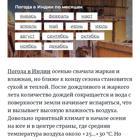
Погода в Индии по месяцам
январь
февраль
март
апрель
май
июнь
июль
август
сентябрь
октябрь
ноябрь
декабрь
Погода в Индии
осенью сначала жаркая и
влажная, но ближе к концу сезона становится
сухой и теплой. После дождливого и жаркого
лета количество дождей сокращается и вода с
поверхности земли начинает испаряться, что
и вызывает высокую влажность воздуха.
Довольно приятный климат в начале осени
на юге и в центре страны, где средняя
температура воздуха около +25...+30 °С. Но