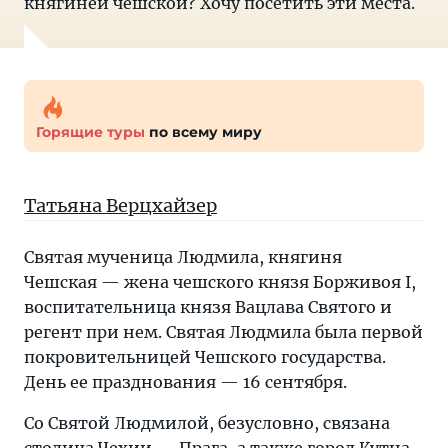
княгиней чешской? Хочу посетить эти места.
Горящие туры
по всему миру
Татьяна Верцхайзер
Святая мученица Людмила, княгиня
Чешская — жена чешского князя Борживоя I,
воспитательница князя Вацлава Святого и
регент при нем. Святая Людмила была первой
покровительницей Чешского государства.
День ее празднования — 16 сентября.
Со Святой Людмилой, безусловно, связана