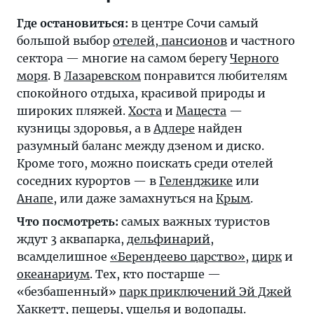
Где остановиться:
в центре Сочи самый
большой выбор
отелей, пансионов
и частного
сектора — многие на самом берегу
Черного
моря
. В
Лазаревском
понравится любителям
спокойного отдыха, красивой природы и
широких пляжей.
Хоста
и
Мацеста
—
кузницы здоровья, а в
Адлере
найден
разумный баланс между дзеном и диско.
Кроме того, можно поискать среди отелей
соседних курортов — в
Геленджике
или
Анапе
, или даже замахнуться на
Крым
.
Что посмотреть:
самых важных туристов
ждут 3 аквапарка,
дельфинарий
,
всамделишное
«Берендеево царство»
,
цирк
и
океанариум
. Тех, кто постарше —
«безбашенный»
парк приключений Эй Джей
Хаккетт
, пещеры, ущелья и водопады.