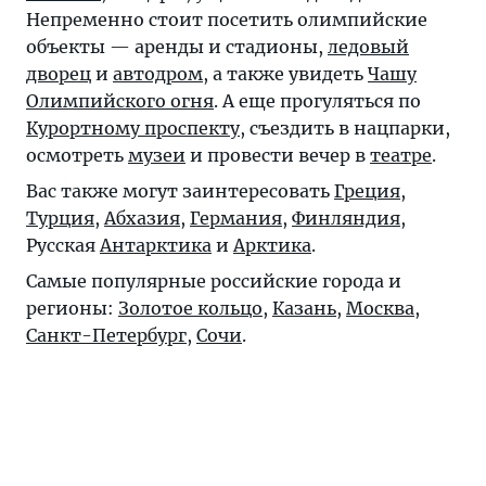
Непременно стоит посетить олимпийские
объекты — аренды и стадионы,
ледовый
дворец
и
автодром
, а также увидеть
Чашу
Олимпийского огня
. А еще прогуляться по
Курортному проспекту
, съездить в нацпарки,
осмотреть
музеи
и провести вечер в
театре
.
Вас также могут заинтересовать
Греция
,
Турция
,
Абхазия
,
Германия
,
Финляндия
,
Русская
Антарктика
и
Арктика
.
Самые популярные российские города и
регионы:
Золотое кольцо
,
Казань
,
Москва
,
Санкт-Петербург
,
Сочи
.