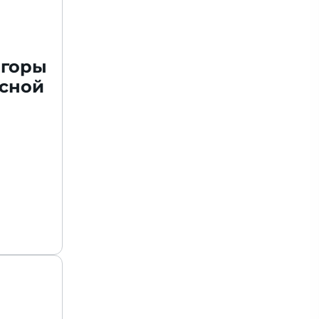
 горы
есной