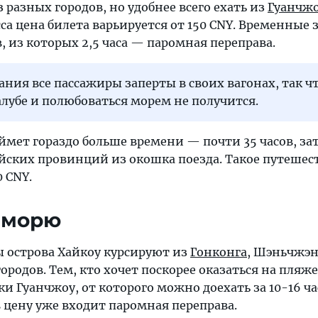
 разных городов, но удобнее всего ехать из
Гуанчж
са цена билета варьируется от 150 CNY. Временные
в, из которых 2,5 часа — паромная переправа.
ания все пассажиры заперты в своих вагонах, так ч
алубе и полюбоваться морем не получится.
аймет гораздо больше времени — почти 35 часов, з
йских провинций из окошка поезда. Такое путешес
0 CNY.
 морю
ы острова Хайкоу курсируют из
Гонконга
, Шэньчжэн
ородов. Тем, кто хочет поскорее оказаться на пляже
ки Гуанчжоу, от которого можно доехать за 10-16 ча
в цену уже входит паромная переправа.