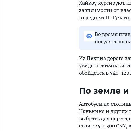
Хайкоу
курсируют из
зависимости от клас
в среднем 11-13 часо
Во время плав
погулять по п
Из Пекина дорога з
увидеть жизнь кита
обойдется в 740-120
По земле и
Автобусы до столиц
Наньнина и других г
выбрать для пересад
стоит 250-300 CNY, 