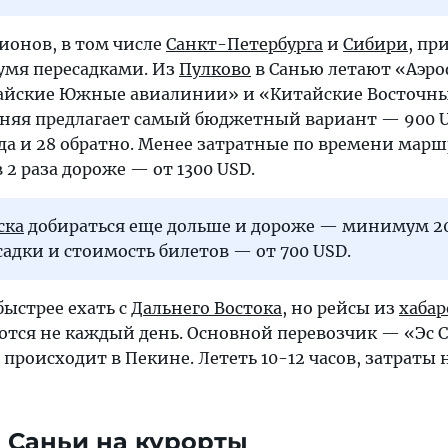
ионов, в том числе
Санкт-Петербурга
и
Сибири
, пр
умя пересадками. Из
Пулково
в Санью летают «Аэро
айские Южные авиалинии» и «Китайские Восточн
няя предлагает самый бюджетный вариант — 900 U
уда и 28 обратно. Менее затратные по времени марш
в 2 раза дороже — от 1300 USD.
ска
добираться еще дольше и дороже — минимум 20
есадки и стоимость билетов — от 700 USD.
ыстрее ехать с
Дальнего Востока
, но рейсы из
хабар
тся не каждый день. Основной перевозчик — «Эс С
 происходит в Пекине. Лететь 10-12 часов, затраты 
 Саньи на курорты