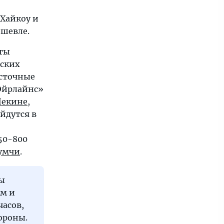
 Хайкоу и
ешевле.
уты
вских
сточные
Эйрлайнс»
Пекине
,
ойдутся в
50-800
умчи
.
сы
ам и
часов,
тороны.