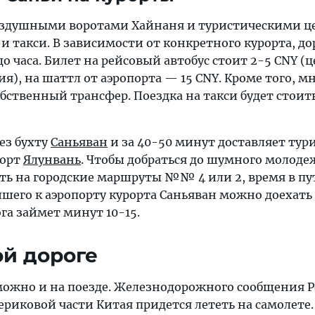
здушными воротами Хайнаня и туристическими ц
и такси. В зависимости от конкретного курорта, до
до часа. Билет на рейсовый автобус стоит 2-5 CNY (
ия), на шаттл от аэропорта — 15 CNY. Кроме того, м
бственный трансфер. Поездка на такси будет стоит
ез бухту
Саньяван
и за 40-50 минут доставляет тур
рорт
Ялунвань
. Чтобы добраться до шумного молоде
сть на городские маршруты №№ 4 или 2, время в пу
йшего к аэропорту курорта Саньяван можно доехать
ога займет минут 10-15.
й дороге
 можно и на поезде. Железнодорожного сообщения 
ериковой части Китая придется лететь на самолете.