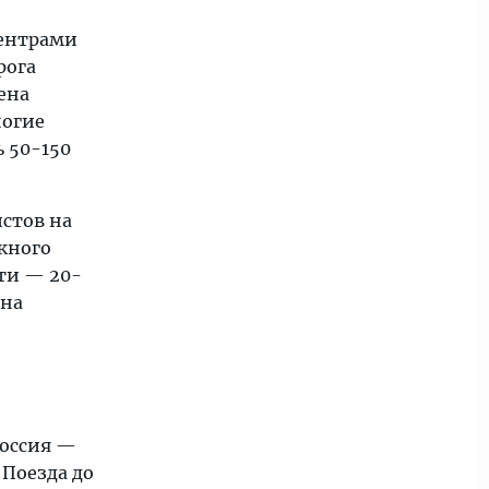
ентрами
рога
цена
ногие
ь 50-150
истов на
жного
ти — 20-
 на
Россия —
 Поезда до