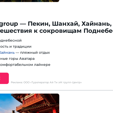
 group — Пекин, Шанхай, Хайнань,
тешествия к сокровищам Поднеб
однебесной
ость и традиции
Хайнань
— пляжный отдых
ные горы Аватара
комфортабельном лайнере
Е
Реклама: ООО «Туроператор Ай Ти эМ групп-Центр»