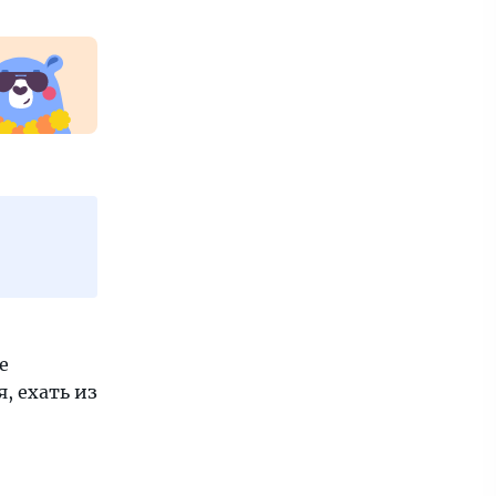
е
, ехать из