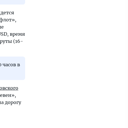
идется
флот»,
ые
SD, время
руты (16-
 часов в
овского
евен»,
на дорогу