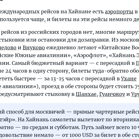
еждународных рейсов на Хайнане есть
аэропорты
в
спользуется чаще, и билеты на эти рейсы немного д
рейсов из российских городов нет, многие маршр
стыковки или остановки для дозаправки. Из моско
дедово
и
Внуково
ежедневно летают «Китайские Во
йские Южные авиалинии», «Аэрофлот», «Хайнань 
нии. Самый бюджетный вариант — с пересадкой в
е 24 часов в одну сторону, билеты туда-обратно об
теть быстрее — за 13-15 часов с пересадкой в
Ухане
авиалинии»), проезд в обе стороны будет стоить 7
предусматривают стыковку в
Шанхае
,
Гуанчжоу
и
Ур
й способ для москвичей — прямые чартерные рей
эйр». На Хайнань самолеты вылетают по вторник
атно — по средам и субботам. Путь займет всего 10 
удовольствие немало — от 1000 USD за билет в обе с