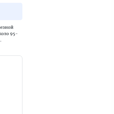
лезной
коло 95-
.