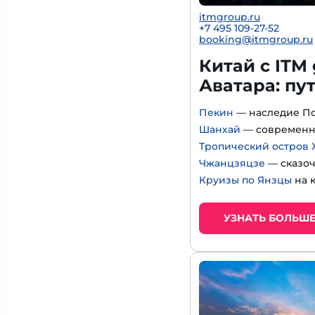
itmgroup.ru
+7 495 109-27-52
booking@itmgroup.ru
Китай с ITM
Аватара: пу
Пекин
— наследие П
Шанхай
— современн
Тропический остров 
Чжанцзяцзе
— сказоч
Круизы по Янзцы
на 
УЗНАТЬ БОЛЬШ