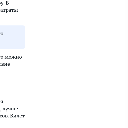
оу
. В
 затраты —
то
ато можно
твие
я,
, лучше
сов. Билет