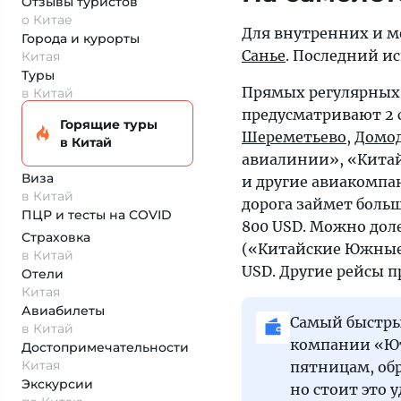
Отзывы туристов
о Китае
Для внутренних и м
Города и курорты
Санье
. Последний и
Китая
Туры
Прямых регулярных 
в Китай
предусматривают 2 
Горящие туры
Шереметьево
,
Домо
в Китай
авиалинии», «Кита
Виза
и другие авиакомпа
в Китай
дорога займет больш
ПЦР и тесты на COVID
800 USD. Можно доле
Страховка
(«Китайские Южные 
в Китай
USD. Другие рейсы 
Отели
Китая
Авиабилеты
Самый быстры
в Китай
компании «Ют
Достопримеча­тельности
Китая
пятницам, обр
Экскурсии
но стоит это 