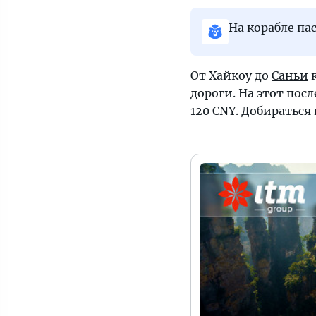
На корабле па
От Хайкоу до
Саньи
к
дороги. На этот пос
120 CNY. Добираться 