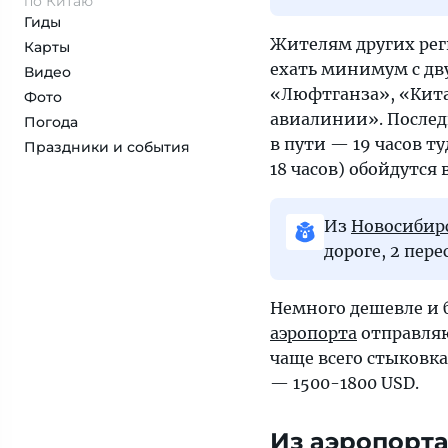
по Китаю
Гиды
Жителям других рег
Карты
ехать минимум с дв
Видео
«Люфтганза», «Кит
Фото
авиалинии». Послед
Погода
в пути — 19 часов т
Праздники и события
18 часов) обойдутся 
Из
Новосибир
дороге, 2 пер
Немного дешевле и б
аэропорта
отправляю
чаще всего стыковка
— 1500-1800 USD.
Из аэропорта