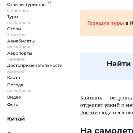
63
Отзывы
туристов
о Хайнане
Туры
на Хайнань
Горящие туры
в 
Отели
Хайнаня
Авиабилеты
на Хайнань
Аэропорты
Хайнаня
Найти
Достопримеча­тельности
Хайнаня
Карта
Погода
на Хайнане
Видео
Хайнань — островн
Фото
отделяет узкий и не
России
сюда несложн
Китай
На самолет