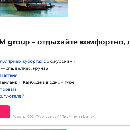
TM group – отдыхайте комфортно, 
пулярных курортах
с экскурсиями
— спа, велнес, круизы
 Паттайя
Таиланд и Камбоджа в одном туре
стровам
ury-отелей
Е
Реклама: ООО «Туроператор Ай Ти эМ групп-Центр»