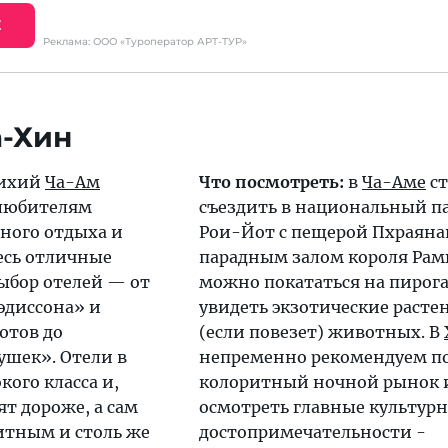
Е
Реклама: ООО «Туроператор АРТ-ТУР»
ихий
Ча-Ам
Что посмотреть:
в
Ча-Аме
ст
 любителям
съездить в национальный п
ного отдыха и
Рои-Йот с пещерой Пхраяна
есь отличные
парадным залом короля Рам
ыбор отелей — от
можно покататься на пирога
эдиссона» и
увидеть экзотические расте
ютов до
(если повезет) животных. В
шек». Отели в
непременно рекомендуем п
кого класса и,
колоритный ночной рынок 
ят дороже, а сам
осмотреть главные культур
литным и столь же
достопримечательности -