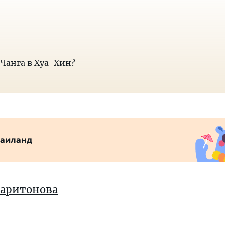
-Чанга в Хуа-Хин?
Таиланд
Харитонова