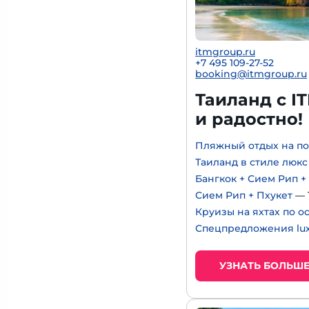
itmgroup.ru
+7 495 109-27-52
booking@itmgroup.ru
Таиланд с I
и радостно!
Пляжный отдых на по
Таиланд в стиле люкс
Бангкок + Сием Рип +
Сием Рип + Пхукет
— 
Круизы на яхтах по о
Спецпредложения lux
УЗНАТЬ БОЛЬШ