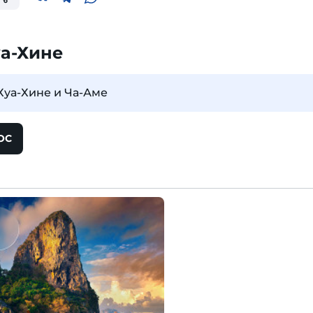
уа-Хине
 Хуа-Хине и Ча-Аме
ОС