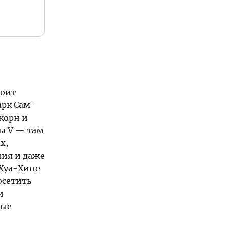
оит
арк Сам-
корн и
ы V — там
х,
ния и даже
Хуа-Хине
осетить
и
ные