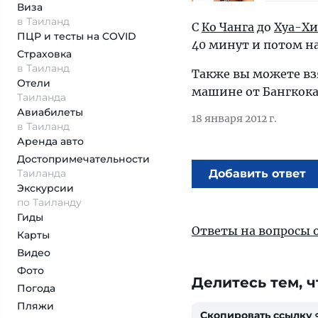
Виза
в Таиланд
С
Ко Чанга
до
Хуа-Х
ПЦР и тесты на COVID
40 минут и потом на
Страховка
в Таиланд
Также вы можете вз
Отели
машине от Бангкока 
Таиланда
Авиабилеты
18 января 2012 г.
в Таиланд
Аренда авто
Достопримеча­тельности
Таиланда
Добавить ответ
Экскурсии
по Таиланду
Гиды
Ответы на вопросы 
Карты
Видео
Фото
Делитесь тем, ч
Погода
Пляжи
Скопировать ссылку