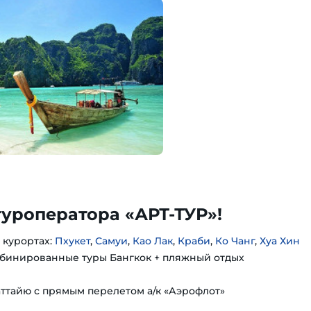
туроператора «АРТ-ТУР»!
 курортах:
Пхукет
,
Самуи
,
Као Лак
,
Краби
,
Ко Чанг
,
Хуа Хин
бинированные туры Бангкок + пляжный отдых
аттайю с прямым перелетом а/к «Аэрофлот»