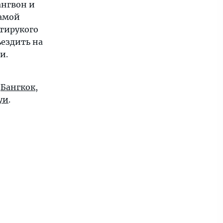
ангвон и
самой
стирукого
ездить на
и.
:
Бангкок
,
уи
.