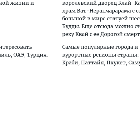
чной жизни и
королевский дворец Клай-К
храм Ват-Неранчарарама с 
большой в мире статуей ше
Будды. Еще отсюда можно съ
реку Квай с ее Дорогой смерт
нтересовать
Самые популярные города и
аиль
,
ОАЭ
,
Турция
.
курортные регионы страны
Краби
,
Паттайя
,
Пхукет
,
Сам