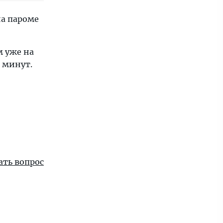
на пароме
 уже на
0 минут.
ать вопрос