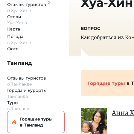
Хуа-Хин
2
Отзывы
туристов
о Хуа-Хине
Отели
Хуа-Хина
Карта
Погода
Как добраться из Ко
в Хуа-Хине
Фото
Таиланд
Отзывы туристов
Горящие туры
в 
о Таиланде
Города и курорты
Таиланда
Туры
в Таиланд
Анна 
Горящие туры
в Таиланд