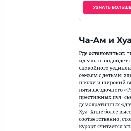
УЗНАТЬ БОЛЬШ
Где остановиться:
т
идеально подойдет
спокойного уединен
семьям с детьми: зд
пляжи и широкий в
пятизвездочного «Р
престижных пул-сь
демократичных «дву
Хуа-Хине
более высо
соответственно, сто
курорт считается э