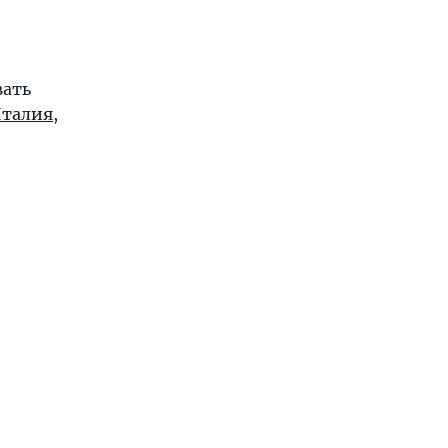
вать
талия
,