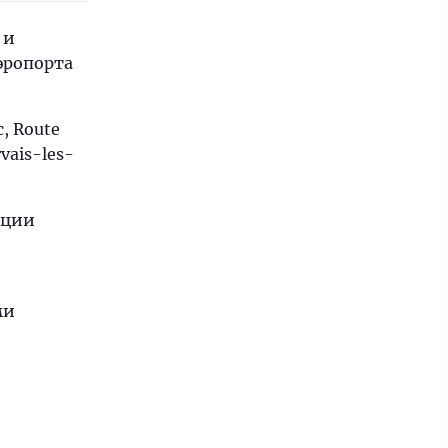
 и
эропорта
, Route
vais-les-
нции
ми