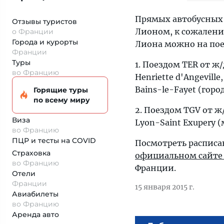
Прямых автобусных
Отзывы туристов
Лионом, к сожалени
о Франции
Города и курорты
Лиона можно на пое
Франции
Туры
1. Поездом TER от ж/
во Францию
Henriette d'Angevill
Bains-le-Fayet (горо
Горящие туры
по всему миру
2. Поездом TGV от ж
Виза
Lyon-Saint Exupery
во Францию
ПЦР и тесты на COVID
Посмотреть расписа
Страховка
официальном сайте
во Францию
Франции.
Отели
Франции
15 января 2015 г.
Авиабилеты
во Францию
Аренда авто