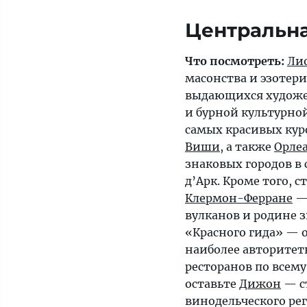
Центральн
Что посмотреть:
Ли
масонства и эзотери
выдающихся художе
и бурной культурно
самых красивых ку
Виши
, а также
Орле
знаковых городов в
д’Арк. Кроме того, с
Клермон-Ферране
— 
вулканов и родине 
«Красного гида» — 
наиболее авторите
ресторанов по всему
оставьте
Дижон
— с
винодельческого ре