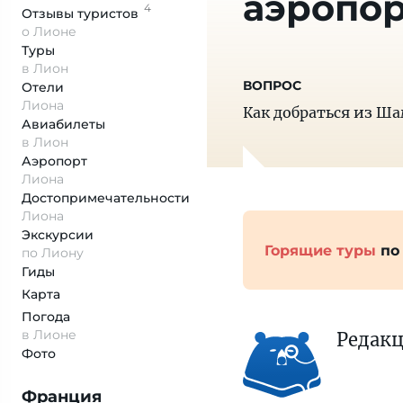
аэропор
4
Отзывы
туристов
о Лионе
Туры
в Лион
Отели
Лиона
Как добраться из Ш
Авиабилеты
в Лион
Аэропорт
Лиона
Достопримеча­тельности
Лиона
Экскурсии
Горящие туры
по
по Лиону
Гиды
Карта
Погода
в Лионе
Редак
Фото
Франция