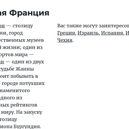
ая Франция
он
— столицу
Вас также могут заинтересо
ки, город
Греция
,
Израиль
,
Испания
,
И
ственных музеев
Чехия
.
й жизни; один из
рортов мира —
ан
— один из двух
 судьбе Жанны
тоит побывать в
городе потухших
знаменитого
одного из
тных рейтингов
 миру. На закуску
толицу
гиона Бургундия.