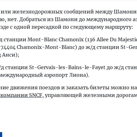
 или железнодорожных сообщений между Шамони
ю, нет. Добраться из Шамони до международного а
зде с одной пересадкой по следующему маршруту:
д станции Mont-Blanc Chamonix (136 Allee Du Majestic
e, 74404 Chamonix-Mont-Blanc) до ж/д станции St-Ger
д Анси);
/д станции St-Gervais-les-Bains-le-Fayet до ж/д ста
 (международный аэропорт Лиона).
ние движения поездов и заказать билеты можно на
 компании SNCF
, управляющей железными дорога