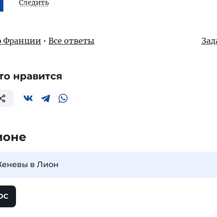
Следить
о Франции
•
Все ответы
Зад
то нравится
ионе
Женевы в Лион
ОС