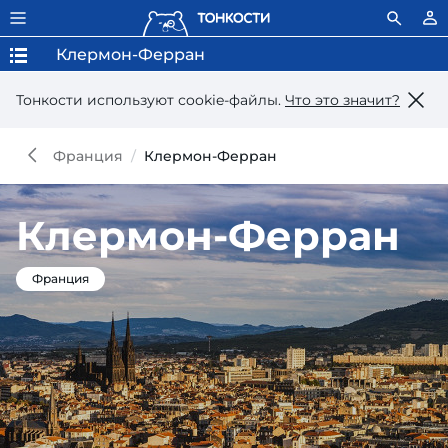
Клермон-Ферран
Тонкости используют сookie-файлы.
Что это значит?
Франция
Клермон-Ферран
Клермон-Ферран
Франция