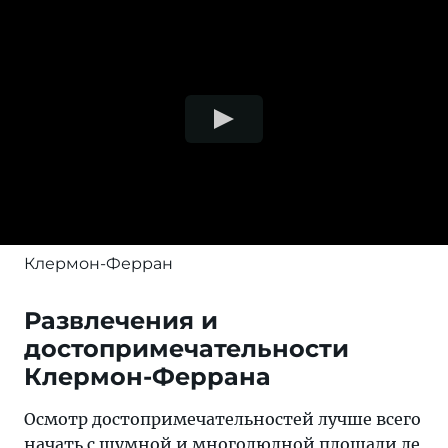
Клермон-Ферран
Развлечения и
достопримечательности
Клермон-Феррана
Осмотр достопримечательностей лучше всего
начать с шумной и многолюдной площади де