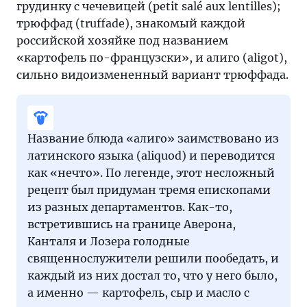
грудинку с чечевицей (petit salé aux lentilles);
трюффад (truffade), знакомый каждой
российской хозяйке под названием
«картофель по-французски», и алиго (aligot),
сильно видоизмененный вариант трюффада.
Название блюда «алиго» заимствовано из
латинского языка (aliquod) и переводится
как «нечто». По легенде, этот несложный
рецепт был придуман тремя епископами
из разных департаментов. Как-то,
встретившись на границе Аверона,
Канталя и Лозера голодные
священнослужители решили пообедать, и
каждый из них достал то, что у него было,
а именно — картофель, сыр и масло с