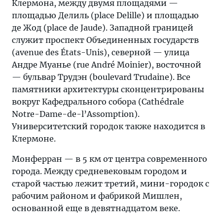
Клермона, между двумя площадями —
площадью Делиль (place Delille) и площадью
де Жод (place de Jaude). Западной границей
служит проспект Объединенных государств
(avenue des États-Unis), северной — улица
Андре Муанье (rue André Moinier), восточной
— бульвар Трудэн (boulevard Trudaine). Все
памятники архитектуры сконцентрированы
вокруг Кафедрального собора (Cathédrale
Notre-Dame-de-l’Assomption).
Университетский городок также находится в
Клермоне.
Монферран — в 5 км от центра современного
города. Между средневековым городом и
старой частью лежит третий, мини-городок с
рабочим районом и фабрикой Мишлен,
основанной еще в девятнадцатом веке.