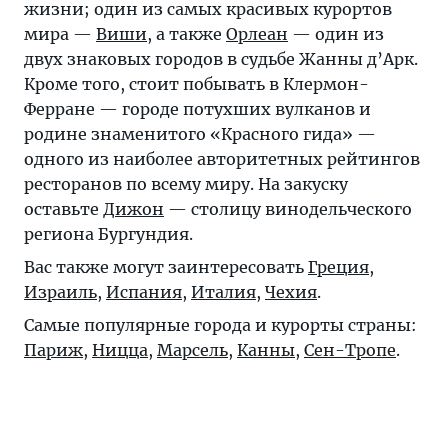
жизни; один из самых красивых курортов
мира —
Виши
, а также
Орлеан
— один из
двух знаковых городов в судьбе Жанны д’Арк.
Кроме того, стоит побывать в
Клермон-
Ферране
— городе потухших вулканов и
родине знаменитого «Красного гида» —
одного из наиболее авторитетных рейтингов
ресторанов по всему миру. На закуску
оставьте
Дижон
— столицу винодельческого
региона Бургундия.
Вас также могут заинтересовать
Греция
,
Израиль
,
Испания
,
Италия
,
Чехия
.
Самые популярные города и курорты страны:
Париж
,
Ницца
,
Марсель
,
Канны
,
Сен-Тропе
.