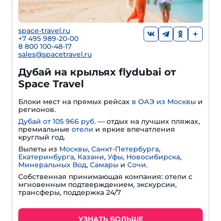
space-travel.ru
+7 495 989-20-00
8 800 100-48-17
sales@spacetravel.ru
Дубай на крыльях flydubai от
Space Travel
Блоки мест на прямых рейсах
в ОАЭ из Москвы
и
регионов.
Дубай от 105 966 руб.
— отдых на лучших пляжах,
премиальные
отели
и яркие впечатления
круглый год.
Вылеты из
Москвы
,
Санкт-Петербурга
,
Екатеринбурга
,
Казани
,
Уфы
,
Новосибирска
,
Минеральных Вод
,
Самары
и
Сочи
.
Собственная принимающая компания: отели с
мгновенным подтверждением, экскурсии,
трансферы, поддержка 24/7
УЗНАТЬ БОЛЬШЕ