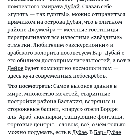
помпезного эмирата
Дубай
. Сказав себе
«гулять — так гулять!», можно отправиться
прямиком на острова Дубая, что в элитном
районе
Джумейра
— местные гостиницы
перепрыгивают все известные «звёздные»
отметки. Любителям «экскурсионки» и
арабского колорита посоветуем
Бар-Дубай
с
его обилием достопримечательностей, а вот в
Дейре
будет комфортно космополитам —
здесь куча современных небоскрёбов.
Что посмотреть:
Самое высокое здание в
мире, множество мечетей, старинные
постройки района Бастакия, ветряные и
сторожевые башни, «парус» отеля Бордж-
аль-Араб, аквапарки, танцующие фонтаны,
торговые центры... словом, всё, о чём только
можно подумать, есть в
Дубае
. В
Бар-Дубае