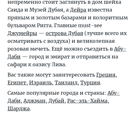
непременно стоит заглянуть в дом шейха
Саида и Музей Дубая, а
Дейра
известна
пряным и золотым базарами и колоритным
бульваром Ригга. Главные must-see
Джумейры
—
острова Дубая
(лучше всего их
осматривать с воздуха) и великолепная
розовая мечеть. Ещё можно съездить в
Абу-
Даби
— город и эмират и отправиться на
сафари к оазису Лива.
Вас также могут заинтересовать
Греция
,
Египет
,
Израиль
,
Таиланд
,
Турция
.
Самые популярные города и страны:
Абу-
Даби
,
Аджман
,
Дубай
,
Рас-эль-Хайма
,
Шарджа
.