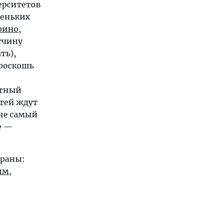
ерситетов
леньких
рино
,
тчину
ть),
 роскошь
тный
стей ждут
ине самый
е —
траны:
им
,