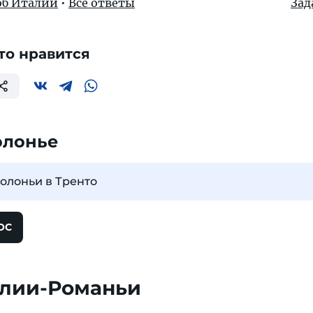
об Италии
•
Все ответы
Зад
то нравится
олонье
Болоньи в Тренто
ОС
илии-Романьи