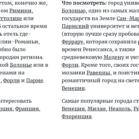
етом, конечно же,
Что посмотреть:
город унив
дном
Римини
,
Болонью
, одно из самых ма
аттолике
или
государств на Земле
Сан-Ма
 В остальное время
Пармский
университет и ве
 отель где-
(вторую лучше сразу пробова
илии-Романьи,
Феррару
, которая сохранила
обно было
времен Ренессанса, а также
ородам региона.
средневековую
Модену
и ую
нной
Болонье
или в
Форли
. Кроме того, своих го
енами на
мозаики
Равенны
, и поист
е
,
Форли
и
Парме
.
романтичный город на свет
Венеция
.
нтересовать
Самые популярные города с
рция
,
Франция
,
Венеция
,
Милан
,
Неаполь
,
Р
Флоренция
.