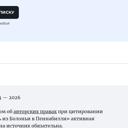
ПИСКУ
любой
03 — 2026
ном об
авторских правах
при цитировании
ь из Болоньи в Пеннабилли» активная
на источник обязательна.