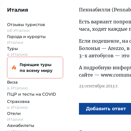
Италия
Пеннабилли (Pennab
Есть вариант попро
Отзывы туристов
часа, ходят каждые п
об Италии
Города и курорты
Если подешевле, на 
Италии
Болонья — Arezzo, в 
Туры
в Италию
3-х автобусов — это 
Горящие туры
А подробную информ
по всему миру
сайте — www.comune.p
Виза
23 сентября 2013 г.
в Италию
ПЦР и тесты на COVID
Страховка
в Италию
Добавить ответ
Отели
Италии
Авиабилеты