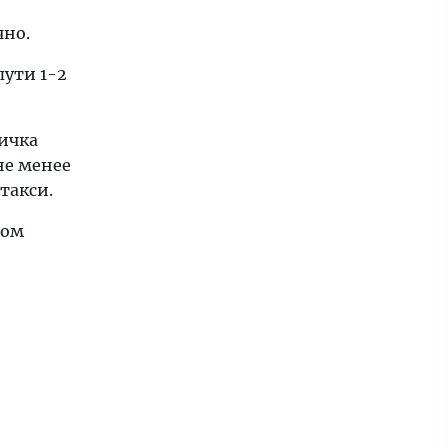
чно.
 пути 1-2
ричка
 не менее
 такси.
ном