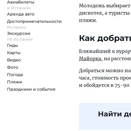
Авиабилеты
Молодежь выбирает К
в Испанию
дискотек, а туристы
Аренда авто
пляжи.
Достопримеча­тельности
Испании
Экскурсии
Как добрат
по Испании
Гиды
Ближайший к курорт
Карты
Майорка
, на рассто
Видео
Фото
Добраться можно на 
Погода
часа, стоимость прое
Пляжи
и обойдется в 75-90 
Праздники и события
Найти д