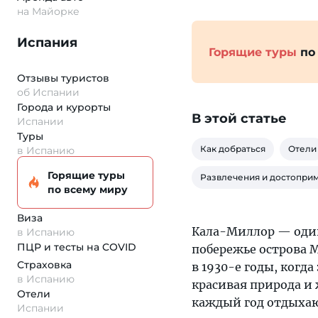
на Майорке
Испания
Горящие туры
по
Отзывы туристов
об Испании
Города и курорты
В этой статье
Испании
Туры
Как добраться
Отели
в Испанию
Горящие туры
Развлечения и достопри
по всему миру
Виза
Кала-Миллор — оди
в Испанию
ПЦР и тесты на COVID
побережье острова 
Страховка
в 1930-е годы, когд
в Испанию
красивая природа и 
Отели
каждый год отдыхаю
Испании