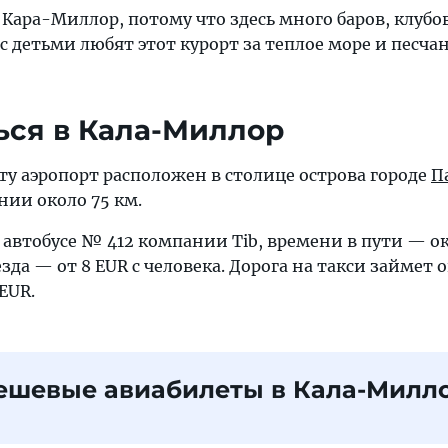
ара-Миллор, потому что здесь много баров, клубо
 с детьми любят этот курорт за теплое море и песча
ься в Кала-Миллор
у аэропорт расположен в столице острова городе
П
янии около 75 км.
автобусе № 412 компании Tib, времени в пути — ок
зда — от 8 EUR с человека. Дорога на такси займет о
EUR.
ешевые авиабилеты в Кала-Милл