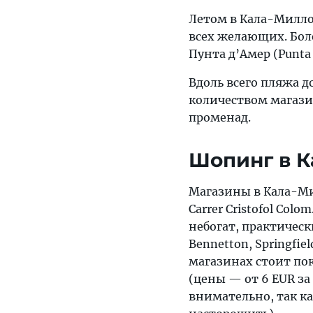
Летом в Кала-Милло
всех желающих. Бол
Пунта д’Амер (Punta
Вдоль всего пляжа д
количеством магазин
променад.
Шопинг в 
Магазины в Кала-Ми
Carrer Cristofol Col
небогат, практически
Bennetton, Springfie
магазинах стоит пок
(цены — от 6 EUR за
внимательно, так к