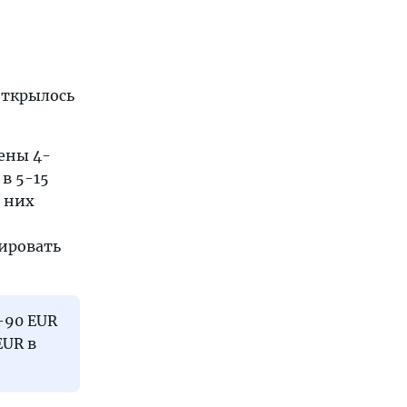
 открылось
ены 4-
в 5-15
в них
нировать
-90 EUR
EUR в