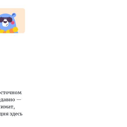
осточном
недавно —
лимат,
дня здесь