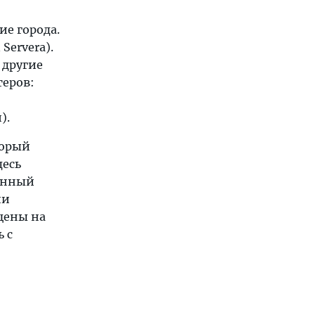
ие города.
Servera).
 другие
теров:
).
торый
десь
енный
ии
(цены на
 с