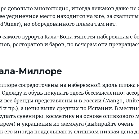
ре довольно многолюдно, иногда лежаков даже не 
ее уединенное место находится на юге, за скалис
 d’Amer), но оборудованного пляжа там нет.
о самого курорта Кала-Бона тянется набережная с 
ов, ресторанов и баров, по вечерам она превращае
Кала-Миллоре
ллоре сосредоточены на набережной вдоль пляжа и
om. Одежду и обувь покупать здесь бессмысленно: ас
 все бренды представлены и в России (Mango, United
ld и пр.), а цены выше средних по Испании. В местн
упать сувениры, косметику на основе оливкового 
 крем) и украшения из жемчуга (выбирайте очень
ак его иногда подделывают; слишком низкая цена 