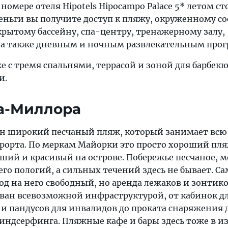
номере отеля Hipotels Hipocampo Palace 5* летом ст
 деньги вы получите доступ к пляжу, окруженному 
крытому бассейну, спа-центру, тренажерному залу,
 а также дневным и ночным развлекательным про
е с тремя спальнями, террасой и зоной для барбекю
и.
а-Миллора
ин широкий песчаный пляж, который занимает всю
рорта. По меркам Майорки это просто хороший пля
ший и красивый на острове. Побережье песчаное, м
него пологий, а сильных течений здесь не бывает. С
д на него свободный, но аренда лежаков и зонтико
ован всевозможной инфраструктурой, от кабинок д
 и пандусов для инвалидов до проката снаряжения 
индсерфинга. Пляжные кафе и бары здесь тоже в и