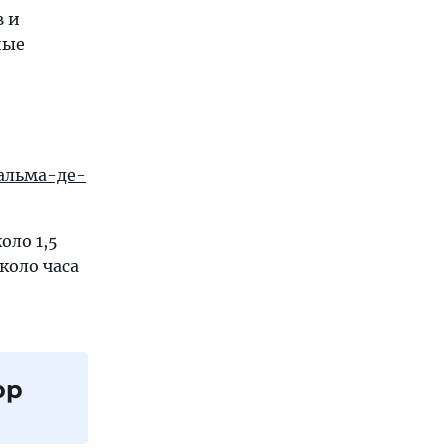
в и
ные
альма-де-
оло 1,5
коло часа
ор