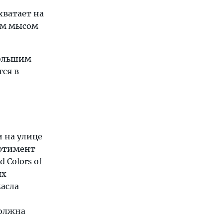
хватает на
тым мысом
большим
тся в
 на улице
сортимент
 Colors of
ых
масла
должна