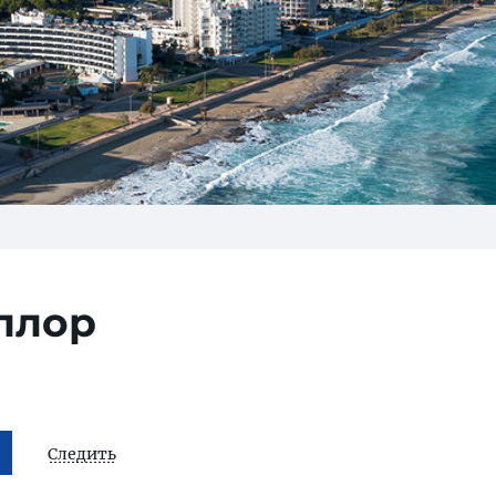
ллор
Следить