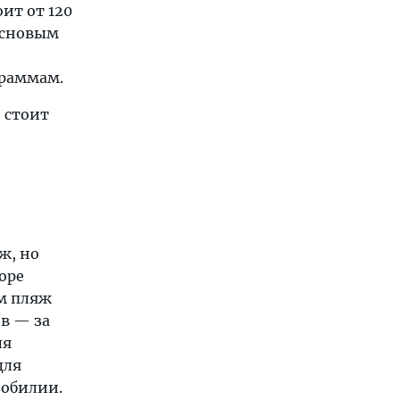
оит от 120
сосновым
граммам.
 стоит
ж, но
оре
ам пляж
в — за
ля
для
зобилии.