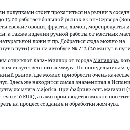
и покупками стоит прокатиться на рынки в соседн
о 13:00 работает большой рынок в Сон-Сервера (Son 
ти свежие овощи, фрукты, хамон, морепродукты и
сы, а также изделия ручной работы от местных мас
 натуральной кожи и пр. Добраться сюда можно на
нут в пути) или на автобусе № 412 (20 минут в пути
0 км отделяют Кала-Миллор от города
Манакора
, ко
твом искусственного жемчуга. По понедельникам з
жный рынок, где можно приобрести очень качеств
уг. Здесь же находится самая знаменитая в Испан
ству жемчуга Majorica. При фабрике есть магазин 
я от 10 EUR), а само производство можно посетить
реть на процесс создания и обработки жемчуга.