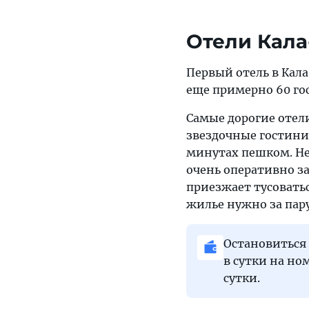
Отели Кал
Первый отель в Кала
еще примерно 60 го
Самые дорогие отел
звездочные гостини
минутах пешком. Не
очень оперативно з
приезжает тусоватьс
жилье нужно за пару
Остановиться 
в сутки на но
сутки.