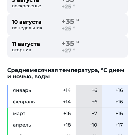
9 августа
воскресенье
+25 °
+35 °
10 августа
понедельник
+25 °
+35 °
11 августа
вторник
+27 °
Cреднемесячная температура, °C днем
и ночью, воды
янв
арь
+14
+6
+16
фев
раль
+14
+6
+16
мар
т
+16
+7
+16
апр
ель
+18
+10
+17