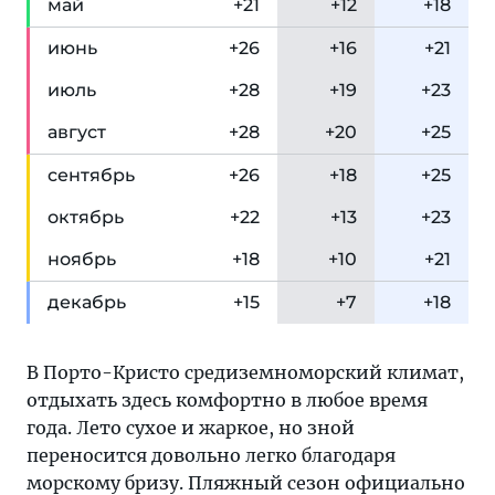
май
+21
+12
+18
июн
ь
+26
+16
+21
июл
ь
+28
+19
+23
авг
уст
+28
+20
+25
сен
тябрь
+26
+18
+25
окт
ябрь
+22
+13
+23
ноя
брь
+18
+10
+21
дек
абрь
+15
+7
+18
В Порто-Кристо средиземноморский климат,
отдыхать здесь комфортно в любое время
года. Лето сухое и жаркое, но зной
переносится довольно легко благодаря
морскому бризу. Пляжный сезон официально