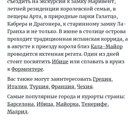
съездить на экскурсии к замку Маривент,
летней резиденции королевской семьи, в
пещеры Арта, в природные парки Галатцо,
Кабрера и Драгонера, к старинному замку Ла-
Гранха и не только. В июне в столице острова
проходит традиционная испанская коррида, а
в августе к приезду короля близ
Кала-Майор
проводится яхтенная регата. Один из дней
стоит посвятить
Ибице
или сплавать в круиз
к
Форментере
.
Вас также могут заинтересовать
Греция
,
Италия
,
Турция
,
Франция
,
Чехия
.
Самые популярные города и курорты страны:
Барселона
,
Ибица
,
Майорка
,
Тенерифе
,
Мадрид
.