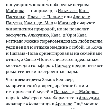
популярном южном побережье острова
Майорка
— например, в
Ильетасе
,
Кан-
Пастилье
,
Плая-де-Пальме
или
Аренале
.
Пагуэра
,
Камп-де-Мар
и
Магалуф
очаруют
живописной природой, но не позволят
заскучать.
Алькудию
,
Кала-д’Ор
и
Кала-
Ратжада
можно порекомендовать любителям
уединения и отдыха наедине с собой.
Са Кома
и
Пальма-Нова
ориентированы на семейный
отдых, а
Санта-Понса
считается идеальным
местом для гольферов.
Пагуэру
предпочитают
романтически настроенные пары.
Что посмотреть:
Замок Бельвер,
мавританский дворец, арабские бани и
исторический музей в
Пальма-де-Майорке
,
парк Альбуферо и мыс Форменто в
Алькудии
,
аквапарк «Акваланд» в
Аренале
. Ещё можно