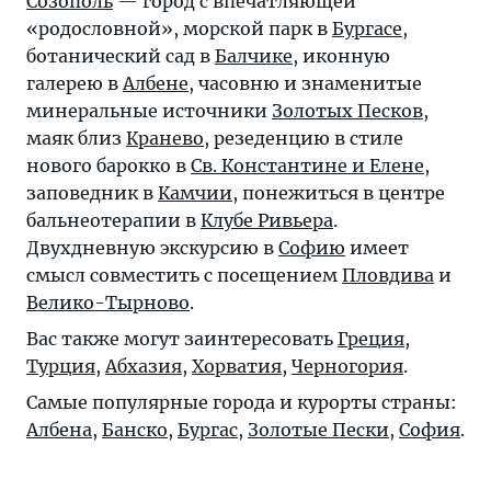
Созополь
— город с впечатляющей
«родословной», морской парк в
Бургасе
,
ботанический сад в
Балчике
, иконную
галерею в
Албене
, часовню и знаменитые
минеральные источники
Золотых Песков
,
маяк близ
Кранево
, резеденцию в стиле
нового барокко в
Св. Константине и Елене
,
заповедник в
Камчии
, понежиться в центре
бальнеотерапии в
Клубе Ривьера
.
Двухдневную экскурсию в
Софию
имеет
смысл совместить с посещением
Пловдива
и
Велико-Тырново
.
Вас также могут заинтересовать
Греция
,
Турция
,
Абхазия
,
Хорватия
,
Черногория
.
Самые популярные города и курорты страны:
Албена
,
Банско
,
Бургас
,
Золотые Пески
,
София
.