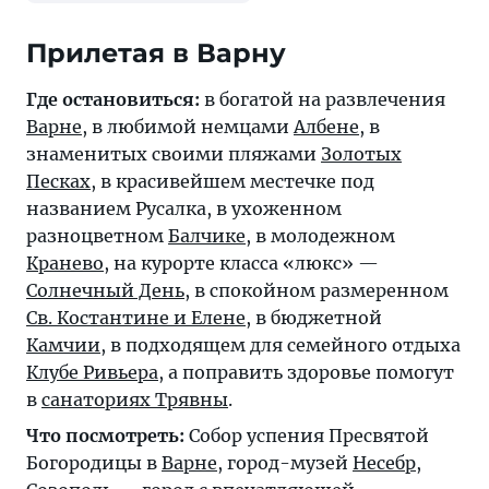
Прилетая в Варну
Где остановиться:
в богатой на развлечения
Варне
, в любимой немцами
Албене
, в
знаменитых своими пляжами
Золотых
Песках
, в красивейшем местечке под
названием Русалка, в ухоженном
разноцветном
Балчике
, в молодежном
Кранево
, на курорте класса «люкс» —
Солнечный День
, в спокойном размеренном
Св. Костантине и Елене
, в бюджетной
Камчии
, в подходящем для семейного отдыха
Клубе Ривьера
, а поправить здоровье помогут
в
санаториях Трявны
.
Что посмотреть:
Собор успения Пресвятой
Богородицы в
Варне
, город-музей
Несебр
,