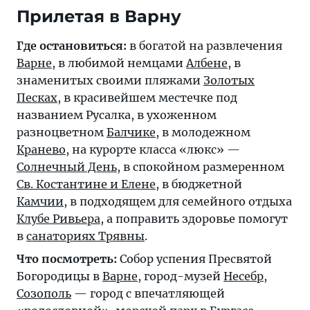
Прилетая в Варну
Где остановиться:
в богатой на развлечения
Варне
, в любимой немцами
Албене
, в
знаменитых своими пляжами
Золотых
Песках
, в красивейшем местечке под
названием Русалка, в ухоженном
разноцветном
Балчике
, в молодежном
Кранево
, на курорте класса «люкс» —
Солнечный День
, в спокойном размеренном
Св. Костантине и Елене
, в бюджетной
Камчии
, в подходящем для семейного отдыха
Клубе Ривьера
, а поправить здоровье помогут
в
санаториях Трявны
.
Что посмотреть:
Собор успения Пресвятой
Богородицы в
Варне
, город-музей
Несебр
,
Созополь
— город с впечатляющей