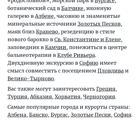
«родословной», морской парк в
Бургасе
,
ботанический сад в
Балчике
, иконную
галерею в
Албене
, часовню и знаменитые
минеральные источники
Золотых Песков
,
маяк близ
Кранево
, резеденцию в стиле
нового барокко в
Св. Константине и Елене
,
заповедник в
Камчии
, понежиться в центре
бальнеотерапии в
Клубе Ривьера
.
Двухдневную экскурсию в
Софию
имеет
смысл совместить с посещением
Пловдива
и
Велико-Тырново
.
Вас также могут заинтересовать
Греция
,
Турция
,
Абхазия
,
Хорватия
,
Черногория
.
Самые популярные города и курорты страны:
Албена
,
Банско
,
Бургас
,
Золотые Пески
,
София
.