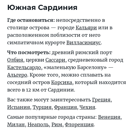
Южная Сардиния
Где остановиться:
непосредственно в
столице острова — городе
Кальяри
или в
расположенном поблизости от него
симпатичном курорте
Вилласимиус
.
Что посмотреть:
древний римский порт
Олбия
, церкви
Сассари
, средневековый город
Кастельсардо
, «маленькую Барселону» —
Альгеро
. Кроме того, можно сплавать на
соседний остров
Корсика
, который находится
всего в 12 км от Сардинии.
Вас также могут заинтересовать
Греция
,
Испания
,
Турция
,
Франция
,
Чехия
.
Самые популярные города страны:
Венеция
,
Милан
,
Неаполь
,
Рим
,
Флоренция
.