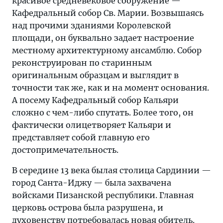
красивое средневековое сооружение —
Кафедральный собор Св. Марии. Возвышаясь
над прочими зданиями Королевской
площади, он буквально задает настроение
местному архитектурному ансамблю. Собор
реконструирован по старинным
оригинальным образцам и выглядит в
точности так же, как и на момент основания.
А посему Кафедральный собор Кальяри
сложно с чем-либо спутать. Более того, он
фактически олицетворяет Кальяри и
представляет собой главную его
достопримечательность.
В середине 13 века былая столица Сардинии —
город Санта-Иджу — была захвачена
войсками Пизанской республики. Главная
церковь острова была разрушена, и
духовенству потребовалась новая обитель.