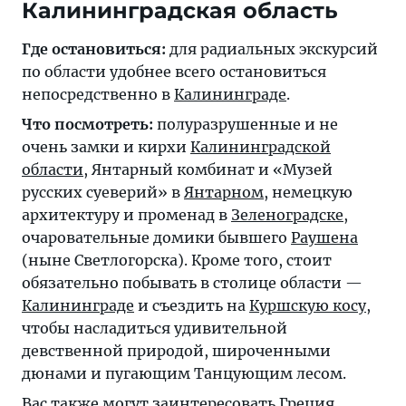
Калининградская область
Где остановиться:
для радиальных экскурсий
по области удобнее всего остановиться
непосредственно в
Калининграде
.
Что посмотреть:
полуразрушенные и не
очень замки и кирхи
Калининградской
области
, Янтарный комбинат и «Музей
русских суеверий» в
Янтарном
, немецкую
архитектуру и променад в
Зеленоградске
,
очаровательные домики бывшего
Раушена
(ныне Светлогорска). Кроме того, стоит
обязательно побывать в столице области —
Калининграде
и съездить на
Куршскую косу
,
чтобы насладиться удивительной
девственной природой, широченными
дюнами и пугающим Танцующим лесом.
Вас также могут заинтересовать
Греция
,