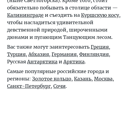
(ныне Светлогорска). Кроме того, стоит
обязательно побывать в столице области —
Калининграде
и съездить на
Куршскую косу
,
чтобы насладиться удивительной
девственной природой, широченными
дюнами и пугающим Танцующим лесом.
Вас также могут заинтересовать
Греция
,
Турция
,
Абхазия
,
Германия
,
Финляндия
,
Русская
Антарктика
и
Арктика
.
Самые популярные российские города и
регионы:
Золотое кольцо
,
Казань
,
Москва
,
Санкт-Петербург
,
Сочи
.