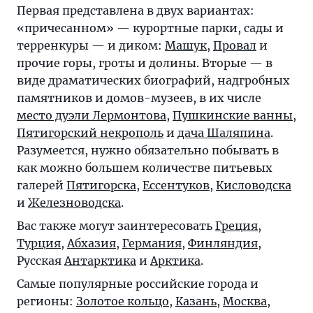
Первая представлена в двух вариантах:
«причесанном» — курортные парки, сады и
терренкуры — и диком:
Машук
,
Провал
и
прочие горы, гроты и долины. Вторые — в
виде драматических биографий, надгробных
памятников и домов-музеев, в их числе
место дуэли Лермонтова
,
Пушкинские ванны
,
Пятигорский некрополь
и
дача Шаляпина
.
Разумеется, нужно обязательно побывать в
как можно большем количестве питьевых
галерей
Пятигорска
,
Ессентуков
,
Кисловодска
и
Железноводска
.
Вас также могут заинтересовать
Греция
,
Турция
,
Абхазия
,
Германия
,
Финляндия
,
Русская
Антарктика
и
Арктика
.
Самые популярные российские города и
регионы:
Золотое кольцо
,
Казань
,
Москва
,