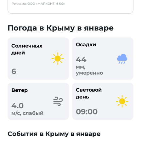
Реклама: ООО «МАРКОНТ И КО»
Погода в Крыму в январе
Осадки
Солнечных
дней
44
мм,
6
умеренно
Световой
Ветер
день
4.0
09:00
м/с, слабый
События в Крыму в январе