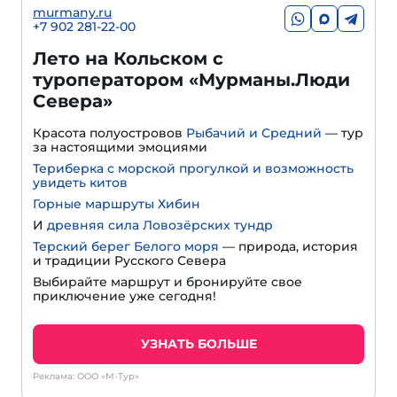
murmany.ru
+7 902 281-22-00
Лето на Кольском с
туроператором «Мурманы.Люди
Севера»
Красота полуостровов
Рыбачий и Средний
— тур
за настоящими эмоциями
Териберка с морской прогулкой и возможность
увидеть китов
Горные маршруты Хибин
И
древняя сила Ловозёрских тундр
Терский берег Белого моря
— природа, история
и традиции Русского Севера
Выбирайте маршрут и бронируйте свое
приключение уже сегодня!
УЗНАТЬ БОЛЬШЕ
Реклама: ООО «М-Тур»