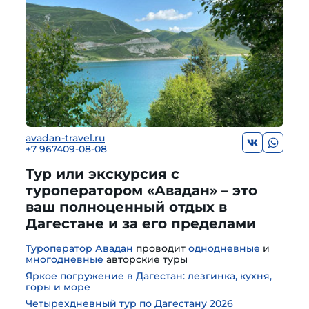
avadan-travel.ru
+7 967409-08-08
Тур или экскурсия с
туроператором «Авадан» – это
ваш полноценный отдых в
Дагестане и за его пределами
Туроператор Авадан
проводит
однодневные
и
многодневные
авторские туры
Яркое погружение в Дагестан: лезгинка, кухня,
горы и море
Четырехдневный тур по Дагестану 2026