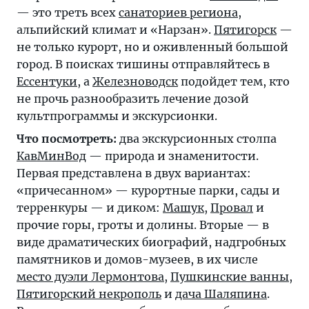
— это треть всех
санаториев региона
,
альпийский климат и «Нарзан».
Пятигорск
—
не только курорт, но и оживленный большой
город. В поисках тишины отправляйтесь в
Ессентуки
, а
Железноводск
подойдет тем, кто
не прочь разнообразить лечение дозой
культпрограммы и экскурсионки.
Что посмотреть:
два экскурсионных столпа
КавМинВод
— природа и знаменитости.
Первая представлена в двух вариантах:
«причесанном» — курортные парки, сады и
терренкуры — и диком:
Машук
,
Провал
и
прочие горы, гроты и долины. Вторые — в
виде драматических биографий, надгробных
памятников и домов-музеев, в их числе
место дуэли Лермонтова
,
Пушкинские ванны
,
Пятигорский некрополь
и
дача Шаляпина
.