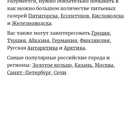
Разумеется, нужно обязательно побывать в
как можно большем количестве питьевых
галерей
Пятигорска
,
Ессентуков
,
Кисловодска
и
Железноводска
.
Вас также могут заинтересовать
Греция
,
Турция
,
Абхазия
,
Германия
,
Финляндия
,
Русская
Антарктика
и
Арктика
.
Самые популярные российские города и
регионы:
Золотое кольцо
,
Казань
,
Москва
,
Санкт-Петербург
,
Сочи
.