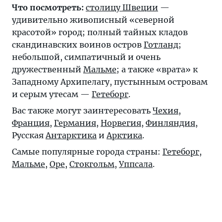
Что посмотреть:
столицу Швеции
—
удивительно живописный «северной
красотой» город; полный тайных кладов
скандинавских воинов остров
Готланд
;
небольшой, симпатичный и очень
дружественный
Мальме
; а также «врата» к
Западному Архипелагу, пустынным островам
и серым утесам —
Гетеборг
.
Вас также могут заинтересовать
Чехия
,
Франция
,
Германия
,
Норвегия
,
Финляндия
,
Русская
Антарктика
и
Арктика
.
Самые популярные города страны:
Гетеборг
,
Мальме
,
Оре
,
Стокгольм
,
Уппсала
.