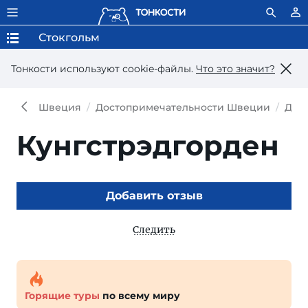
Стокгольм
Тонкости используют сookie-файлы.
Что это значит?
Швеция
Достопримечательности Швеции
Дос
Кунгстрэдгорден
Добавить отзыв
Следить
Горящие туры
по всему миру