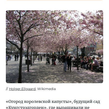
Holger.Ellgaard
, Wikimedia
«Огород королевской капусты», будущий сад
«Кунгстрэдгорден», где выращивали не