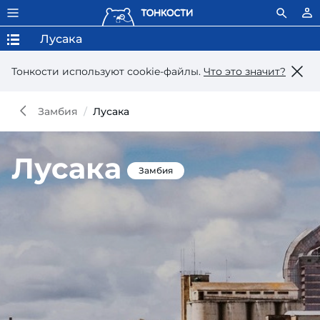
Лусака
Тонкости используют сookie-файлы.
Что это значит?
Замбия
Лусака
Лусака
Замбия