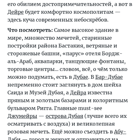
его обилием достопримечательностей, а вот в
Дейре
будет комфортно космополитам —
здесь куча современных небоскрёбов.
Что посмотреть:
Самое высокое здание в
мире, множество мечетей, старинные
постройки района Бастакия, ветряные и
сторожевые башни, «парус» отеля Бордж-
аль-Араб, аквапарки, танцующие фонтаны,
торговые центры... словом, всё, о чём только
можно подумать, есть в
Дубае
. В
Бар-Дубае
непременно стоит заглянуть в дом шейха
Саида и Музей Дубая, а
Дейра
известна
пряным и золотым базарами и колоритным
бульваром Ригга. Главные must-see
Джумейры
—
острова Дубая
(лучше всего их
осматривать с воздуха) и великолепная
розовая мечеть. Ещё можно съездить в
Абу-
Даби
— город и эмират и отправиться на