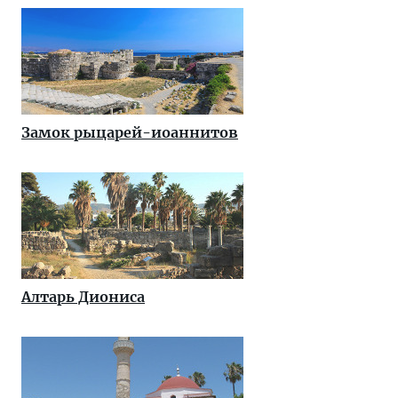
Замок рыцарей-иоаннитов
Алтарь Диониса