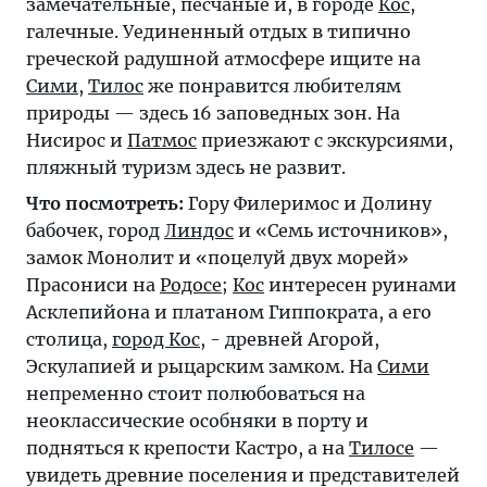
замечательные, песчаные и, в городе
Кос
,
галечные. Уединенный отдых в типично
греческой радушной атмосфере ищите на
Сими
,
Тилос
же понравится любителям
природы — здесь 16 заповедных зон. На
Нисирос и
Патмос
приезжают с экскурсиями,
пляжный туризм здесь не развит.
Что посмотреть:
Гору Филеримос и Долину
бабочек, город
Линдос
и «Семь источников»,
замок Монолит и «поцелуй двух морей»
Прасониси на
Родосе
;
Кос
интересен руинами
Асклепийона и платаном Гиппократа, а его
столица,
город Кос
, - древней Агорой,
Эскулапией и рыцарским замком. На
Сими
непременно стоит полюбоваться на
неоклассические особняки в порту и
подняться к крепости Кастро, а на
Тилосе
—
увидеть древние поселения и представителей