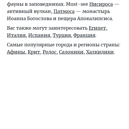
фауны в заповедниках. Must-see
Нисироса
—
активный вулкан,
Патмоса
— монастырь
Иоанна Богослова и пещера Апокалипсиса.
Вас также могут заинтересовать
Египет
,
Италия
,
Испания
,
Турция
,
Франция
.
Самые популярные города и регионы страны:
Афины
,
Крит
,
Родос
,
Салоники
,
Халкидики
.