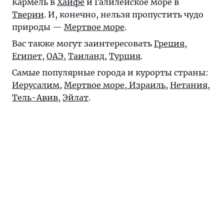
Кармель в
Хайфе
и Галилейское море в
Тверии
. И, конечно, нельзя пропустить чудо
природы —
Мертвое море
.
Вас также могут заинтересовать
Греция
,
Египет
,
ОАЭ
,
Таиланд
,
Турция
.
Самые популярные города и курорты страны:
Иерусалим
,
Мертвое море, Израиль
,
Нетания
,
Тель-Авив
,
Эйлат
.