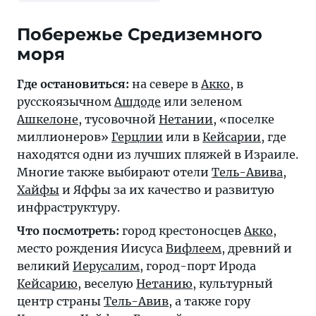
Побережье Средиземного
моря
Где остановиться:
на севере в
Акко
, в
русскоязычном
Ашдоде
или зеленом
Ашкелоне
, тусовочной
Нетании
, «поселке
миллионеров»
Герцлии
или в
Кейсарии
, где
находятся одни из лучших пляжей в Израиле.
Многие также выбирают отели
Тель-Авива
,
Хайфы
и Яффы за их качество и развитую
инфраструктуру.
Что посмотреть:
город крестоносцев
Акко
,
место рождения Иисуса
Вифлеем
, древний и
великий
Иерусалим
, город-порт Ирода
Кейсарию
, веселую
Нетанию
, культурный
центр страны
Тель-Авив
, а также гору