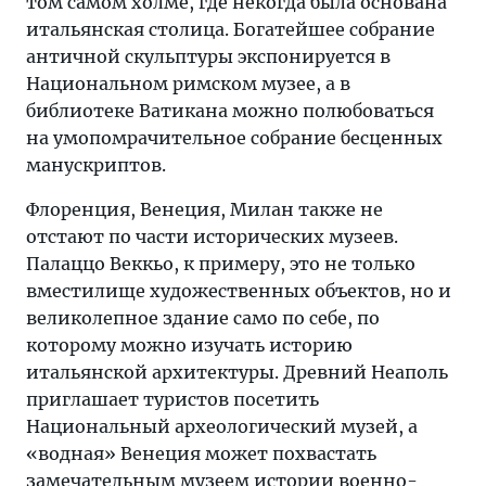
том самом холме, где некогда была основана
итальянская столица. Богатейшее собрание
античной скульптуры экспонируется в
Национальном римском музее, а в
библиотеке Ватикана можно полюбоваться
на умопомрачительное собрание бесценных
манускриптов.
Флоренция, Венеция, Милан также не
отстают по части исторических музеев.
Палаццо Веккьо, к примеру, это не только
вместилище художественных объектов, но и
великолепное здание само по себе, по
которому можно изучать историю
итальянской архитектуры. Древний Неаполь
приглашает туристов посетить
Национальный археологический музей, а
«водная» Венеция может похвастать
замечательным музеем истории военно-