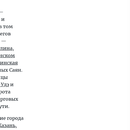
—
 и
в том
регов
ы —
олина
,
нском
инская
ных Саян.
ицы
-Удэ
и
рота
орговых
ути.
ие города
Казань
,