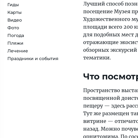
Лучший способ поз
Гиды
посещение Музея пр
Карты
Художественного му
Видео
площади всего 200 к
Фото
для подобных мест 
Погода
отражающие экосис
Пляжи
обзорных экскурсий
Лечение
тематики.
Праздники и события
Что посмот
Пространство выстав
посвященной доисто
пещеру — здесь рас
Тут же размещен та
витрине — отпечато
назад. Можно почувс
орнитомима. По сос