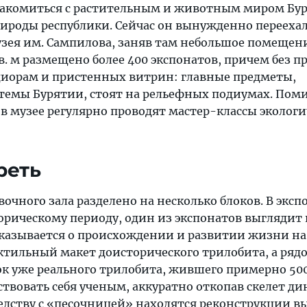
накомиться с растительным и животным миром Бу
ироды республики. Сейчас он вынужденно переехал
зея им. Сампилова, заняв там небольшое помещени
в. м размещено более 400 экспонатов, причем без 
диорам и пристенных витрин: главные предметы,
темы Бурятии, стоят на рельефных подиумах. Пом
 в музее регулярно проводят мастер-классы эколог
реть
очного зала разделено на несколько блоков. В эксп
рическому периоду, один из экспонатов выглядит к
сказывается о происхождении и развитии жизни на
ктильный макет доисторического трилобита, а ряд
к уже реального трилобита, жившего примерно 500
твовать себя ученым, аккуратно откопав скелет ди
едству с «песочницей» находятся реконструкции 