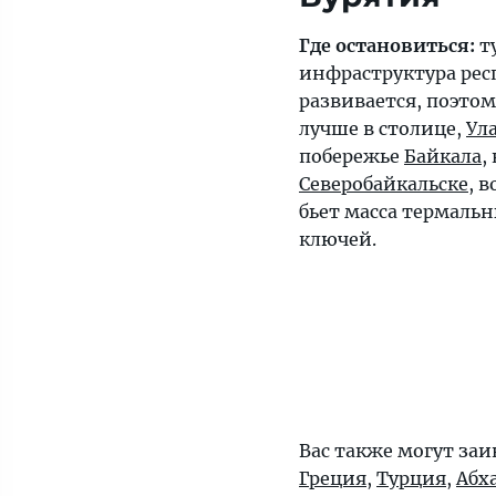
Где остановиться:
т
инфраструктура рес
развивается, поэтом
лучше в столице,
Ул
побережье
Байкала
,
Северобайкальске
, 
бьет масса термаль
ключей.
Вас также могут заи
Греция
,
Турция
,
Абх