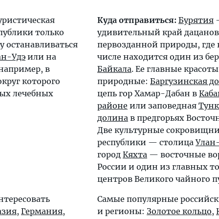
уристическая
Куда отправиться:
Бурятия
публики только
удивительный край дацанов
у останавливаться
первозданной природы, где 
ан-Удэ
или на
числе находится один из бе
 например, в
Байкала
. Ее главные красот
вокруг которого
природные:
Баргузинская д
ных лечебных
цепь гор Хамар-Дабан в
Каба
районе
или заповедная
Тунк
долина
в предгорьях Восточ
Две культурные сокровищн
республики — столица
Улан
город
Кяхта
— восточные во
России и один из главных т
центров Великого чайного п
нтересовать
Самые популярные российск
азия
,
Германия
,
и регионы:
Золотое кольцо
,