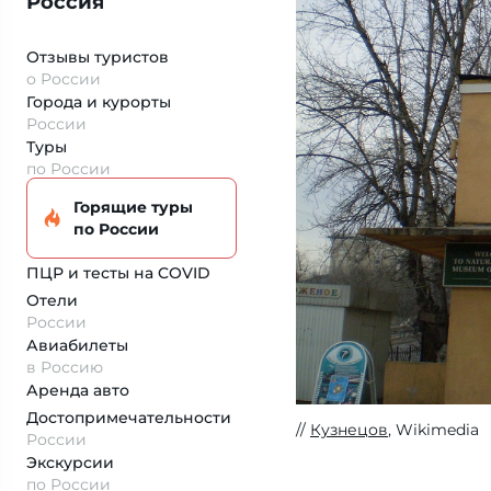
Россия
Отзывы туристов
о России
Города и курорты
России
Туры
по России
Горящие туры
по России
ПЦР и тесты на COVID
Отели
России
Авиабилеты
в Россию
Аренда авто
Достопримеча­тельности
Кузнецов
, Wikimedia
России
Экскурсии
по России