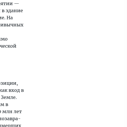
рятии —
 в здание
е. На
привычных
имо
ической
озиции,
ак вход в
 Земле.
ом в
 млн лет
нозавра-
вымерших