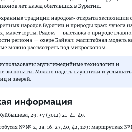
лионов лет назад обитавших в Бурятии.
охранные традиции народов» открыта экспозиция 
ренных народов Бурятии и природы края: чучела н
 макет юрты. Рядом — выставка о природе главн
сти региона — озере Байкал: масштабная модель в
рые можно рассмотреть под микроскопом.
 использованы мультимедийные технологии и
е экспонаты. Можно надеть наушники и услышать
иц и зверей.
кая информация
 Куйбышева, 29. +7 (3012) 21-41-49.
тобусах №№ 2, 2а, 16, 27, 40, 42, 129; маршрутках №№