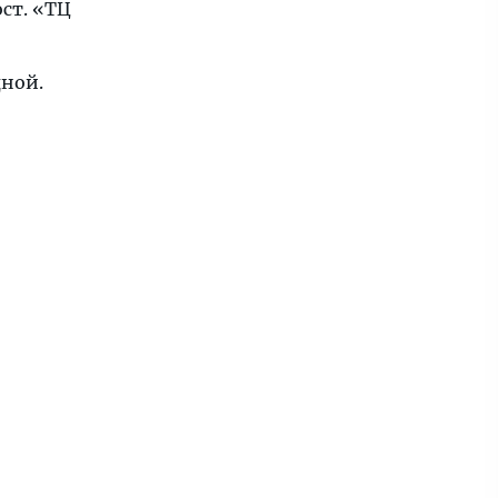
 ост. «ТЦ
дной.