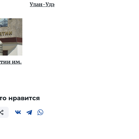
Улан-Удэ
ятии им.
то нравится