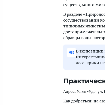
существ, много мил
В разделе «Природо
сосуществовании ко
типичных животных,
достопримечательно
образцы воды, кото
В экспозиции
интерактивны
леса, крики пт
Практичес
Адрес: Улан-Удэ, ул.
Как добраться: на ав