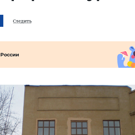
Следить
 России