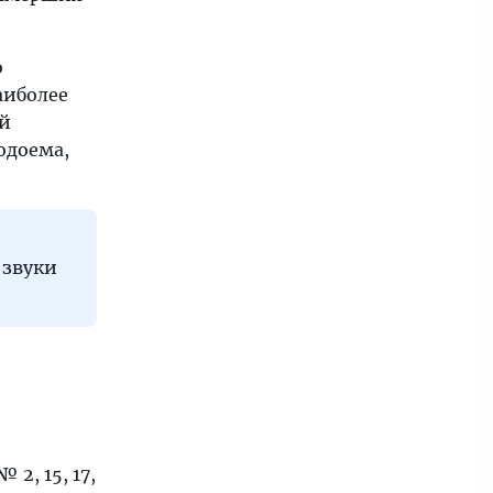
о
аиболее
ой
одоема,
 звуки
 2, 15, 17,