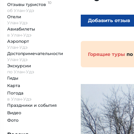
10
Отзывы
туристов
об Улан-Удэ
Отели
Добавить отзыв
Улан-Удэ
Авиабилеты
в Улан-Удэ
Аэропорт
Улан-Удэ
Достопримеча­тельности
Горящие туры
по
Улан-Удэ
Экскурсии
по Улан-Удэ
Гиды
Карта
Погода
в Улан-Удэ
Праздники и события
Видео
Фото