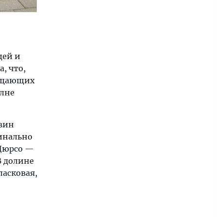
щей и
, что,
сещающих
олне
 вин
минально
 Дюрсо —
В долине
ласковая,