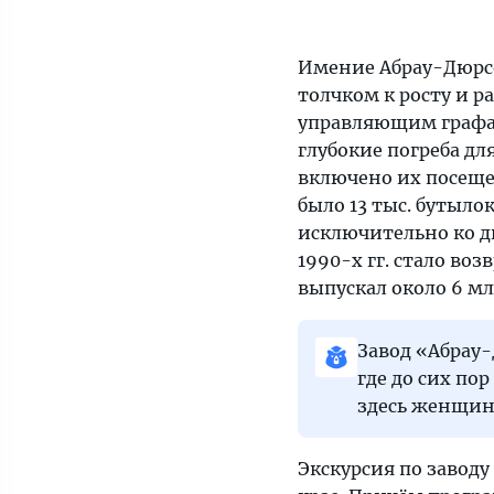
Имение Абрау-Дюрсо
толчком к росту и р
управляющим графа 
глубокие погреба дл
включено их посещен
было 13 тыс. бутыло
исключительно ко дв
1990-х гг. стало воз
выпускал около 6 мл
Завод «Абрау
где до сих по
здесь женщин
Экскурсия по заводу