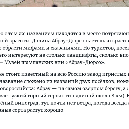
ро с тем же названием находятся в месте потрясаю
ой красоты. Долина Абрау-Дюрсо настолько красива
не обрасти мифами и сказаниями. Но туристов, по
сего интересуют не столько ландшафты, сколько вп
— Музей шампанских вин «Абрау-Дюрсо».
е стоит известный на всю Россию завод игристых
 название сложено из названий двух посёлков, но
овороссийска: Абрау — на самом озёрном берегу, а
вает узкий горный серпантин длиной около 8 км). 
ёный виноград, тут почти нет ветра, погода всегда 
ные сорта растут хорошо.