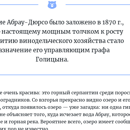
е Абрау-Дюрсо было заложено в 1870 г.,
-настоящему мощным толчком к росту
витию винодельческого хозяйства стало
азначение его управляющим графа
Голицына.
е очень красива: это горный серпантин среди поро
оградников. Со взгорья прекрасно видно озеро и ег
, откуда появилось озеро — уже загадка: ни одна ги
е объясняет того, куда исчезает вода Абрау, котор
 и горная река. Вероятнее всего, озеро имеет сооб
сих пор не известно.