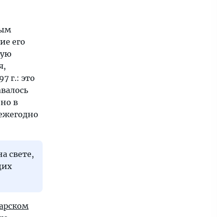
ным
ие его
ную
я,
 г.: это
авалось
но в
 ежегодно
а свете,
щих
арском