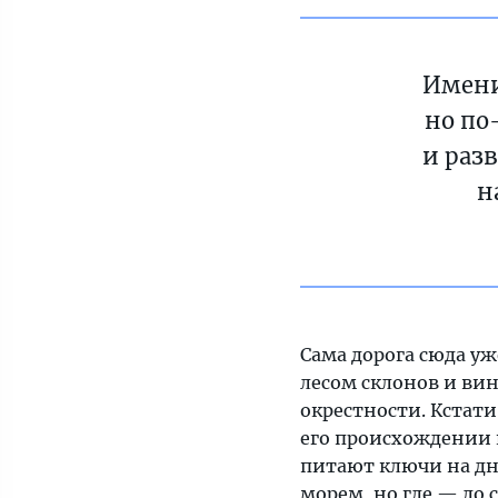
Имени
но по
и раз
н
Сама дорога сюда уж
лесом склонов и вин
окрестности. Кстати
его происхождении н
питают ключи на дне
морем, но где — до 