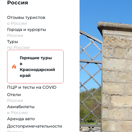
Россия
Отзывы туристов
о России
Города и курорты
России
Туры
по России
Горящие туры
в
Краснодарский
край
ПЦР и тесты на COVID
Отели
России
Авиабилеты
в Россию
Аренда авто
Достопримеча­тельности