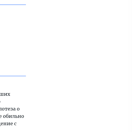
сших
о
потеза о
ое обильно
щение с