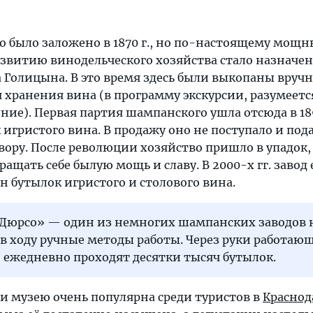
 было заложено в 1870 г., но по-настоящему мощ
азвитию винодельческого хозяйства стало назначен
Голицына. В это время здесь были выкопаны вруч
я хранения вина (в программу экскурсии, разумеетс
ие). Первая партия шампанского ушла отсюда в 1897
к игристого вина. В продажу оно не поступало и под
ору. После революции хозяйство пришло в упадок, 
вращать себе былую мощь и славу. В 2000-х гг. завод
н бутылок игристого и столового вина.
-Дюрсо» — один из немногих шампанских заводов н
р в ходу ручные методы работы. Через руки работаю
 ежедневно проходят десятки тысяч бутылок.
 и музею очень популярна среди туристов в
Краснод