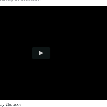
рау-Дюрсо»