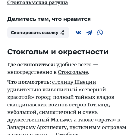
Стокгольмская ратуша
Делитесь тем, что нравится
Скопировать ссылку
Стокгольм и окрестности
Где остановиться:
удобнее всего —
непосредственно в
Стокгольме
.
Что посмотреть:
столицу Швеции
—
удивительно живописный «северной
красотой» город; полный тайных кладов
скандинавских воинов остров
Готланд
;
небольшой, симпатичный и очень
дружественный
Мальме
; а также «врата» к
Западному Архипелагу, пустынным островам
и серым утесам —
Гетеборг
.