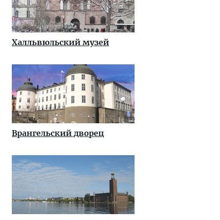
Халльвюльский музей
Врангельский дворец