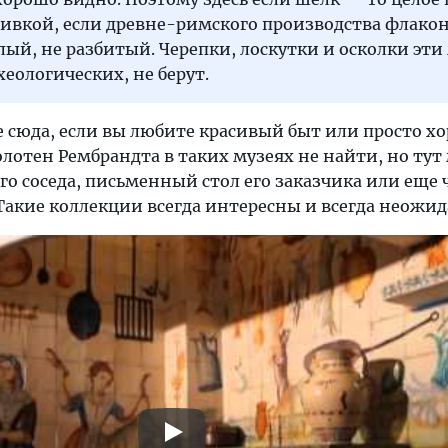
ивкой, если древне-римского производства флако
лый, не разбитый. Черепки, лоскутки и осколки эти 
хеологических, не берут.
е сюда, если вы любите красивый быт или просто х
лотен Рембрандта в таких музеях не найти, но тут
го соседа, письменный стол его заказчика или еще 
 Такие коллекции всегда интересны и всегда неожи