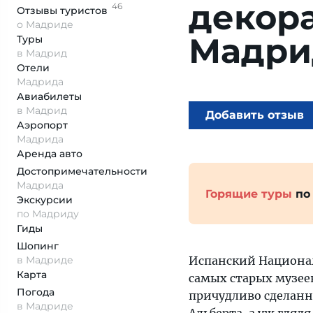
декора
46
Отзывы
туристов
о Мадриде
Мадри
Туры
в Мадрид
Отели
Мадрида
Авиабилеты
в Мадрид
Добавить отзыв
Аэропорт
Мадрида
Аренда авто
Достопримеча­тельности
Мадрида
Горящие туры
по
Экскурсии
по Мадриду
Гиды
Шопинг
в Мадриде
Испанский Национал
Карта
самых старых музеев
Погода
причудливо сделанн
в Мадриде