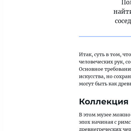
По
найти
сосе
Итак, суть в том, ч
человеческих рук, 
Основное требовани
искусства, но сохр
могут быть как дре
Коллекция
В этом музее можно
эпох начиная с римс
древнегреческих че