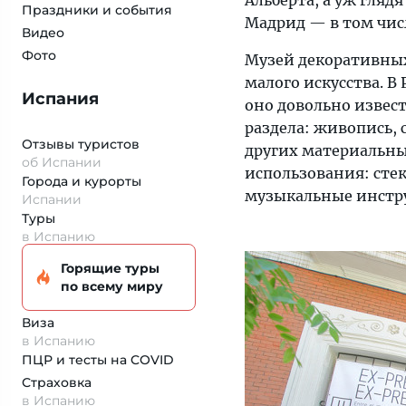
Альберта, а уж гляд
Праздники и события
Мадрид — в том чис
Видео
Фото
Музей декоративных
малого искусства. В
Испания
оно довольно извест
раздела: живопись, 
Отзывы туристов
других материальны
об Испании
использования: стек
Города и курорты
музыкальные инструм
Испании
Туры
в Испанию
Горящие туры
по всему миру
Виза
в Испанию
ПЦР и тесты на COVID
Страховка
в Испанию