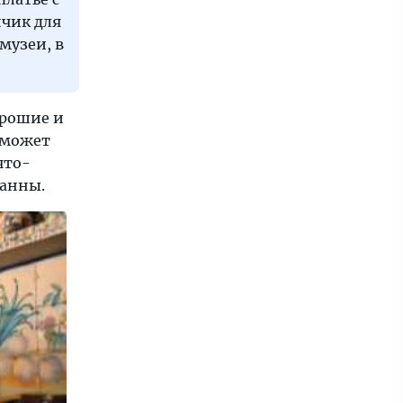
нчик для
музеи, в
орошие и
 может
что-
данны.