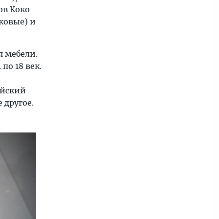
ов Коко
ековые) и
я мебели.
по 18 век.
айский
 другое.