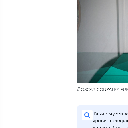
OSCAR GONZALEZ FU
Такие музеи х
уровень сохра
должно быть х