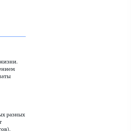
 жизни.
дением
наты
ых разных
т
ов),