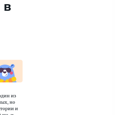
 в
один из
ных, но
ктории и