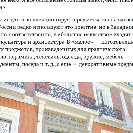
я не него, и все остальные столицы заполучили такой
ле.
 искусств коллекционирует предметы так называе
 России редко используют это понятие, но в Западно
но. Соответственно, в «большое искусство» входят
скульптура и архитектура. В «малое» — изготовлени
х предметов, произведенных для практического
ло, керамика, текстиль, одежда, оружие, мебель,
енты, посуда и т. д., а еще — декоративные пред