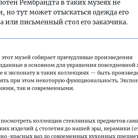
лотен Рембрандта в таких музеях не
, но тут может отыскаться одежда его
да или письменный стол его заказчика.
то этот музей собирает причудливые произведения
созданные в основном для украшения повседневной
е к экспонату в таких коллекциях — быть произве
анять при этом некоторую функциональность. Экспо
вними, так и современными.
 посмотреть коллекции стеклянных предметов сам
ких изделий 4 столетия до нашей эры, керамики (о
рно-красных ваз до современных кухонных предмет