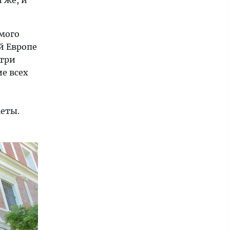
 же, и
мого
й Европе
 три
е всех
меты.