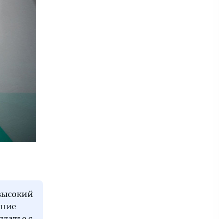
 высокий
ение
платье с