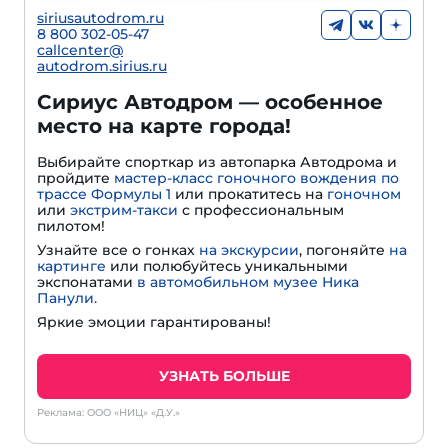
siriusautodrom.ru
8 800 302-05-47
callcenter@
autodrom.sirius.ru
Сириус Автодром — особенное
место на карте города!
Выбирайте спорткар из автопарка Автодрома и
пройдите
мастер-класс гоночного вождения по
трассе Формулы 1
или прокатитесь на
гоночном
или
экстрим-такси
с профессиональным
пилотом!
Узнайте все о гонках
на экскурсии
, погоняйте
на
картинге
или полюбуйтесь уникальными
экспонатами
в автомобильном музее Ника
Панули.
Яркие эмоции гарантированы!
УЗНАТЬ БОЛЬШЕ
Реклама: ООО «НИЦ» «Д.У.»