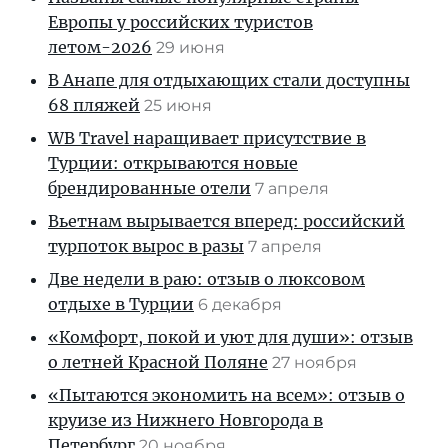
Европы у российских туристов
летом-2026
29 июня
В Анапе для отдыхающих стали доступны
68 пляжей
25 июня
WB Travel наращивает присутствие в
Турции: открываются новые
брендированные отели
7 апреля
Вьетнам вырывается вперед: российский
турпоток вырос в разы
7 апреля
Две недели в раю: отзыв о люксовом
отдыхе в Турции
6 декабря
«Комфорт, покой и уют для души»: отзыв
о летней Красной Поляне
27 ноября
«Пытаются экономить на всем»: отзыв о
круизе из Нижнего Новгорода в
Петербург
20 ноября