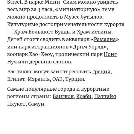
Street
. В парке
Мини-Сиам
можно увидеть
весь мир за 3 часа, «миниатюрную» тему
можно продолжить в
Музее бутылок
.
Культурные достопримечательности курорта
—
Храм Большого Будды
и
Храм истины
.
Детей стоит сводить в аквапарк «
Рамаяна
»
или парк аттракционов «Дрим Уорлд»,
зоопарк Хао-Хеоу, тропический парк
Нонг
Нуч
или
деревню слонов
.
Вас также могут заинтересовать
Греция
,
Египет
,
Израиль
,
ОАЭ
,
Турция
.
Самые популярные города и курортные
регионы страны:
Бангкок
,
Краби
,
Паттайя
,
Пхукет
,
Самуи
.