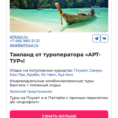
arttour.ru
+7 495 980-21-21
asia@arttour.ru
Таиланд от туроператора «АРТ-
ТУР»!
Отдых на популярных курортах:
Пхукет
,
Самуи
,
Као Лак
,
Краби
,
Ко Чанг
,
Хуа Хин
Индивидуальные комбинированные туры
Бангкок + пляжный отдых
Золотой треугольник
Туры на Пхукет и в Паттайю с прямым перелетом
а/к «Аэрофлот»
УЗНАТЬ БОЛЬШЕ