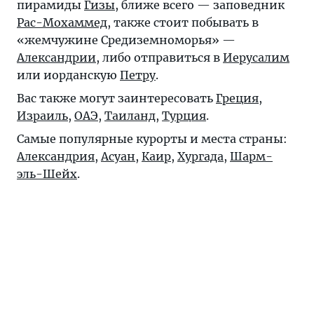
пирамиды
Гизы
, ближе всего — заповедник
Рас-Мохаммед
, также стоит побывать в
«жемчужине Средиземноморья» —
Александрии
, либо отправиться в
Иерусалим
или иорданскую
Петру
.
Вас также могут заинтересовать
Греция
,
Израиль
,
ОАЭ
,
Таиланд
,
Турция
.
Самые популярные курорты и места страны:
Александрия
,
Асуан
,
Каир
,
Хургада
,
Шарм-
эль-Шейх
.