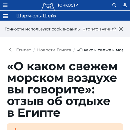
Шарм-эль-Шейх
Тонкости используют сookie-файлы.
Что это значит?
Египет
Новости Египта
«О каком свежем морско
«О каком свежем
морс­ком воз­духе
вы говорите»:
отзыв об от­дыхе
в Египте