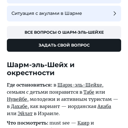
Ситуация с акулами в Шарме
ВСЕ ВОПРОСЫ О ШАРМ-ЭЛЬ-ШЕЙХЕ
ЗАДАТЬ СВОЙ ВОПРОС
Шарм-эль-Шейх и
окрестности
Где остановиться:
в
Шарм-эль-Шейхе
,
семьям с детьми понравится в
Табе
или
Нувейбе
, молодежи и активным туристам —
в
Дахабе
, как вариант — иорданская
Акаба
или
Эйлат
в Израиле.
Что посмотреть:
must see —
Каир
и