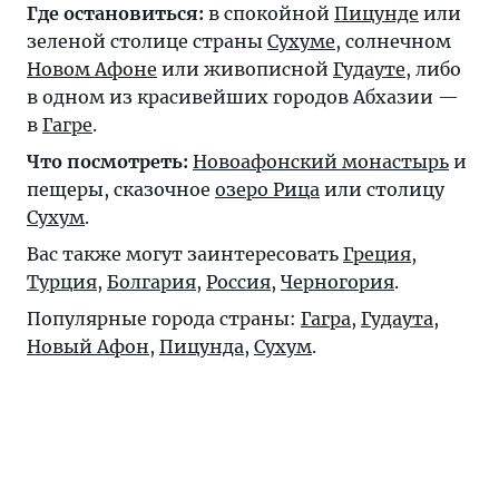
Где остановиться:
в спокойной
Пицунде
или
зеленой столице страны
Сухуме
, солнечном
Новом Афоне
или живописной
Гудауте
, либо
в одном из красивейших городов Абхазии —
в
Гагре
.
Что посмотреть:
Новоафонский монастырь
и
пещеры, сказочное
озеро Рица
или столицу
Сухум
.
Вас также могут заинтересовать
Греция
,
Турция
,
Болгария
,
Россия
,
Черногория
.
Популярные города страны:
Гагра
,
Гудаута
,
Новый Афон
,
Пицунда
,
Сухум
.