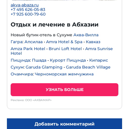
akva-abaza.ru
+7 495 626-05-83
+7 925 600-79-60
Отдых и лечение в Абхазии
Новый бутик-отель в Сухуме
Аква-Вилла
Гагра
:
Апсилаа
•
Amra Hotel & Spa
•
Кавказ
Amza Park Hotel
•
Bruni Loft Hotel
•
Amra Sunrise
Hotel
Пицунда
:
Пшада
•
Курорт Пицунда
•
Кипарис
Сухум
:
Garuda Glamping
•
Garuda Beach Village
Очамчира
:
Черноморская жемчужина
УЗНАТЬ БОЛЬШЕ
Реклама: ООО «АКВАМАР»
Добавить комментарий