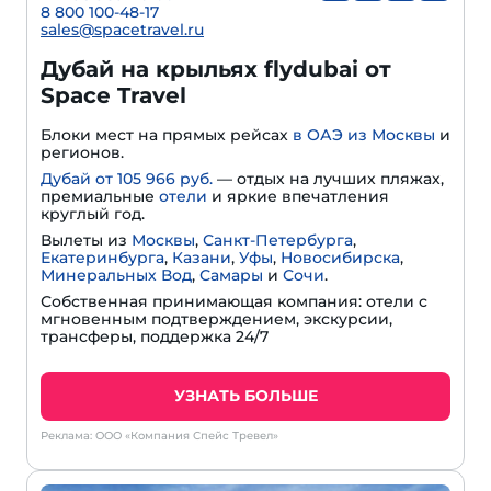
8 800 100-48-17
sales@spacetravel.ru
Дубай на крыльях flydubai от
Space Travel
Блоки мест на прямых рейсах
в ОАЭ из Москвы
и
регионов.
Дубай от 105 966 руб.
— отдых на лучших пляжах,
премиальные
отели
и яркие впечатления
круглый год.
Вылеты из
Москвы
,
Санкт-Петербурга
,
Екатеринбурга
,
Казани
,
Уфы
,
Новосибирска
,
Минеральных Вод
,
Самары
и
Сочи
.
Собственная принимающая компания: отели с
мгновенным подтверждением, экскурсии,
трансферы, поддержка 24/7
УЗНАТЬ БОЛЬШЕ
Реклама: ООО «Компания Спейс Тревел»