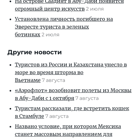
На острове Саадият в Абу-Даби появится
огромный центр искусств
2 июля
Установлена личность погибшего на
Эвересте туриста в зеленых
ботинках
2 июля
Другие новости
Туристов из России и Казахстана унесло в
море во время шторма во
Вьетнаме
7 августа
«Аэрофлот» возобновит полеты из Москвы
в Абу-Даби с 1 октября
7 августа
Туристам рассказали, где встретить кошек
в Стамбуле
7 августа
Названо условие, при котором Мексика
станет массовым направлением для