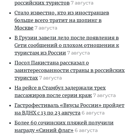
российских туристов
7 августа
Стало известно, кто из иностранцев
больше всего тратит на шопинг в
Москве
7 августа
В Грузии завели дело после появления в
Сети сообщений о плохом отношении к
туристам из России
7 августа
Посол Пакистана рассказал о
заинтересованности страны в российских
туристах
7 августа
На рейсе в Стамбул задержали трех
пассажиров после серии краж
7 августа
Гастрофестиваль «Вкусы России» пройдет
на ВДНХ с 13 по 23 августа
6 августа
Более 60 сочинских пляжей получили
награду «Синий флаг»
6 августа