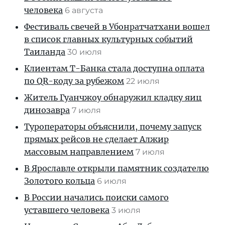
человека
6 августа
Фестиваль свечей в Убонратчатхани вошел
в список главных культурных событий
Таиланда
30 июля
Клиентам T-Банка стала доступна оплата
по QR-коду за рубежом
22 июля
Житель Гуанчжоу обнаружил кладку яиц
динозавра
7 июля
Туроператоры объяснили, почему запуск
прямых рейсов не сделает Алжир
массовым направлением
7 июля
В Ярославле открыли памятник создателю
Золотого кольца
6 июля
В России начались поиски самого
уставшего человека
3 июля