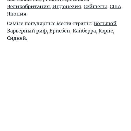
Великобритания
,
Индонезия
,
Сейшелы
,
США
,
Япония
.
Самые популярные места страны:
Большой
Барьерный риф
,
Брисбен
,
Канберра
,
Кэрнс
,
Сидней
.