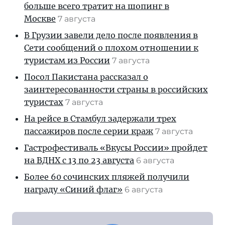
больше всего тратит на шопинг в
Москве
7 августа
В Грузии завели дело после появления в
Сети сообщений о плохом отношении к
туристам из России
7 августа
Посол Пакистана рассказал о
заинтересованности страны в российских
туристах
7 августа
На рейсе в Стамбул задержали трех
пассажиров после серии краж
7 августа
Гастрофестиваль «Вкусы России» пройдет
на ВДНХ с 13 по 23 августа
6 августа
Более 60 сочинских пляжей получили
награду «Синий флаг»
6 августа