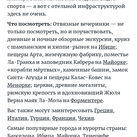
спорта — а вот с отельной инфраструктурой
здесь не очень.
Что посмотреть:
Отвязные вечеринки — не
только посмотреть, но и поучаствовать,
дневные и ночные обзорные экскурсии, круиз
с шампанским и хиппи-рынок на
Ибице
;
пещеры Арта, жемчужную фабрику, поместье
Ла-Гранха и заповедник Кабрера на
Майорке
;
«корабли мёртвых», каменные башни, замок
Санта-Агуэда и пещеры Калас-Ковес на
Менорке
; церкви, древние мегалиты,
римскую крепость и вдохновивший Жюля
Верна маяк Ла-Мола на
Форментере
.
Вас также могут заинтересовать
Греция
,
Италия
,
Турция
,
Франция
,
Чехия
.
Самые популярные города и курорты страны:
Барселона
,
Ибица
,
Майорка
,
Тенерифе
,