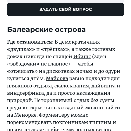
ЗАДАТЬ СВОЙ ВОПРОС
Балеарские острова
Где остановиться:
В демократичных
«двушках» и «трёшках», а также гостевых
домах никогда не спящей
Ибицы
(здесь
«звёздочки» не главное) — чтобы
«отжигать» на дискотеках ночью и до одури
купаться днём.
Майорка
равно подходит для
пляжного отдыха, скалолазания, дайвинга и
виндсерфинга, да и просто наслаждения
природой. Неторопливый отдых без суеты
среди «открыточных» зданий можно найти
на
Менорке
.
Форментеру
можно
порекомендовать поклонникам тишины и
покоя, а также любителям водных видов