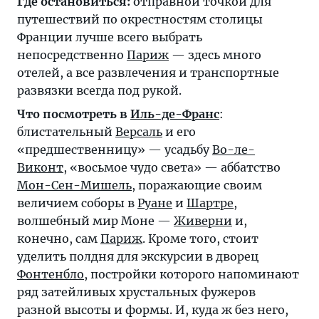
Где остановиться:
отправной точкой для
путешествий по окрестностям столицы
Франции лучше всего выбрать
непосредственно
Париж
— здесь много
отелей, а все развлечения и транспортные
развязки всегда под рукой.
Что посмотреть в
Иль-де-Франс
:
блистательный
Версаль
и его
«предшественницу» — усадьбу
Во-ле-
Виконт
, «восьмое чудо света» — аббатство
Мон-Сен-Мишель
, поражающие своим
величием соборы в
Руане
и
Шартре
,
волшебный мир Моне —
Живерни
и,
конечно, сам
Париж
. Кроме того, стоит
уделить полдня для экскурсии в дворец
Фонтенбло
, постройки которого напоминают
ряд затейливых хрустальных фужеров
разной высоты и формы. И, куда ж без него,