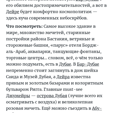
его обилием достопримечательностей, а вот в
Дейре
будет комфортно космополитам —
здесь куча современных небоскрёбов.
Что посмотреть:
Самое высокое здание в
мире, множество мечетей, старинные
постройки района Бастакия, ветряные и
сторожевые башни, «парус» отеля Бордж-
аль-Араб, аквапарки, танцующие фонтаны,
торговые центры... словом, всё, о чём только
можно подумать, есть в
Дубае
. В
Бар-Дубае
непременно стоит заглянуть в дом шейха
Саида и Музей Дубая, а
Дейра
известна
пряным и золотым базарами и колоритным
бульваром Ригга. Главные must-see
Джумейры
—
острова Дубая
(лучше всего их
осматривать с воздуха) и великолепная
розовая мечеть. Ещё можно съездить в
Абу-