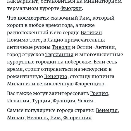
Как вариант, остановиться на миниатюрном
термальном курорте
Фьюджи
.
Что посмотреть:
сказочный
Рим
, который
хорош в любое время года, а также
расположенный в его сердце
Ватикан
.
Помимо того, в Лацио примечательны
античные руины
Тиволи
и Остии-Антики,
город этрусков
Тарквиния
и многочисленные
курортные городки
на побережье. Если есть
время, стоит отправиться на экскурсию в
романтичную
Венецию
, столицу шопинга
Милан
или великолепную
Флоренцию
.
Вас также могут заинтересовать
Греция
,
Испания
,
Турция
,
Франция
,
Чехия
.
Самые популярные города страны:
Венеция
,
Милан
,
Неаполь
,
Рим
,
Флоренция
.