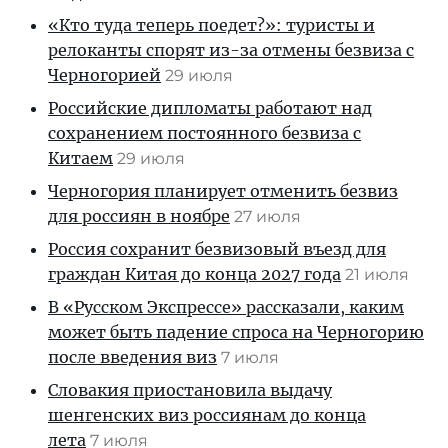
«Кто туда теперь поедет?»: туристы и
релоканты спорят из-за отмены безвиза с
Черногорией
29 июля
Российские дипломаты работают над
сохранением постоянного безвиза с
Китаем
29 июля
Черногория планирует отменить безвиз
для россиян в ноябре
27 июля
Россия сохранит безвизовый въезд для
граждан Китая до конца 2027 года
21 июля
В «Русском Экспрессе» рассказали, каким
может быть падение спроса на Черногорию
после введения виз
7 июля
Словакия приостановила выдачу
шенгенских виз россиянам до конца
лета
7 июля