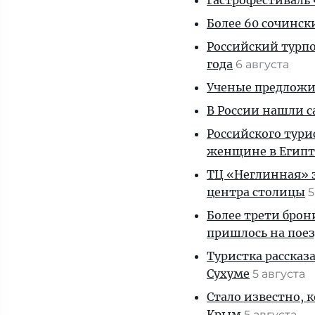
Гастрофестиваль «
Более 60 сочинск
Российский турпо
года
6 августа
Ученые предложил
В России нашли с
Российского тури
женщине в Египт
ТЦ «Неглинная» з
центра столицы
5
Более трети брон
пришлось на пое
Туристка рассказ
Сухуме
5 августа
Стало известно, 
Крым
5 августа