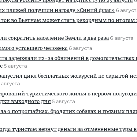
Вкусы России» пройдет на ВДНХ с 13 по 23 августа
6
их пляжей получили награду «Синий флаг»
6 авгус
ток во Вьетнам может стать рекордным по итогам 
и сократить население Земли в два раза
6 августа
амого уставшего человека
6 августа
ста задержали из-за обвинений в домогательствах
е
5 августа
апустил цикл бесплатных экскурсий по скрытой и
 августа
ирований туристического жилья в первом полугод
здки выходного дня
5 августа
ала о попрошайках, бродячих собаках и грязных пля
когда туристам вернут деньги за отмененные туры в