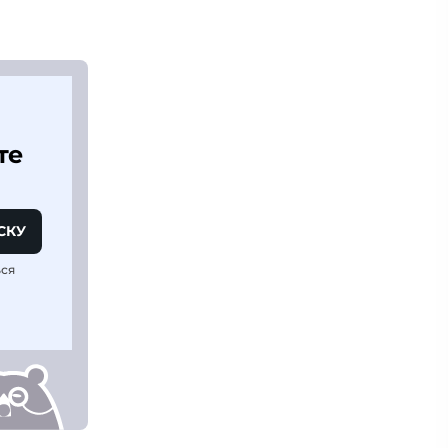
те
СКУ
ься