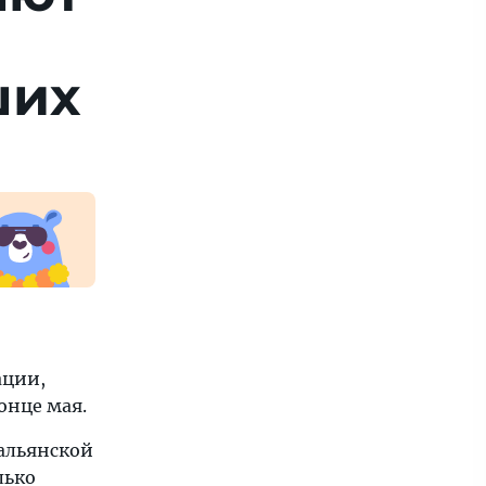
ших
ации,
онце мая.
альянской
лько