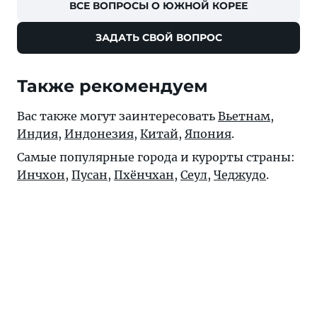
ВСЕ ВОПРОСЫ О ЮЖНОЙ КОРЕЕ
ЗАДАТЬ СВОЙ ВОПРОС
Также рекомендуем
Вас также могут заинтересовать
Вьетнам
,
Индия
,
Индонезия
,
Китай
,
Япония
.
Самые популярные города и курорты страны:
Инчхон
,
Пусан
,
Пхёнчхан
,
Сеул
,
Чеджудо
.