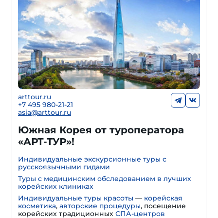
arttour.ru
+7 495 980-21-21
asia@arttour.ru
Южная Корея от туроператора
«АРТ-ТУР»!
Индивидуальные экскурсионные туры с
русскоязычными гидами
Туры с медицинским обследованием в лучших
корейских клиниках
Индивидуальные туры красоты
—
корейская
косметика
,
авторские процедуры
, посещение
корейских традиционных
СПА-центров