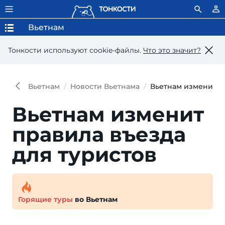
Вьетнам
Тонкости используют сookie-файлы.
Что это значит?
Вьетнам
Новости Вьетнама
Вьетнам изменит п
Вьетнам изменит
пра­ви­ла въез­да
для туристов
Горящие туры
во Вьетнам