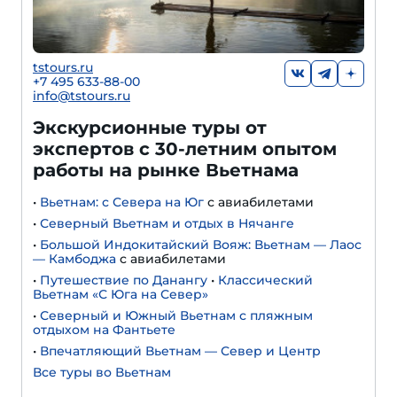
tstours.ru
+7 495 633-88-00
info@tstours.ru
Экскурсионные туры от
экспертов с 30-летним опытом
работы на рынке Вьетнама
•
Вьетнам: с Севера на Юг
с авиабилетами
•
Северный Вьетнам и отдых в Нячанге
•
Большой Индокитайский Вояж: Вьетнам — Лаос
— Камбоджа
с авиабилетами
•
Путешествие по Данангу
•
Классический
Вьетнам «С Юга на Север»
•
Северный и Южный Вьетнам с пляжным
отдыхом на Фантьете
•
Впечатляющий Вьетнам — Север и Центр
Все туры во Вьетнам