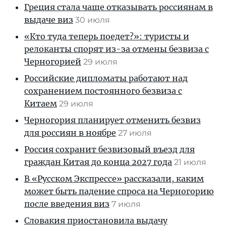
Греция стала чаще отказывать россиянам в
выдаче виз
30 июля
«Кто туда теперь поедет?»: туристы и
релоканты спорят из-за отмены безвиза с
Черногорией
29 июля
Российские дипломаты работают над
сохранением постоянного безвиза с
Китаем
29 июля
Черногория планирует отменить безвиз
для россиян в ноябре
27 июля
Россия сохранит безвизовый въезд для
граждан Китая до конца 2027 года
21 июля
В «Русском Экспрессе» рассказали, каким
может быть падение спроса на Черногорию
после введения виз
7 июля
Словакия приостановила выдачу