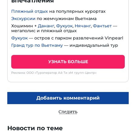
впечатления
Пляжный отдых
на популярных курортах
Экскурсии
по жемчужинам Вьетнама
Хошимин +
Дананг
,
Фукуок
,
Нячанг
,
Фантьет
—
мегаполис и пляжный отдых
Фукуок
— остров с парком развлечений Vinpearl
Гранд тур по Вьетнаму
— индивидуальный тур
УЗНАТЬ БОЛЬШЕ
Реклама: ООО «Туроператор Ай Ти эМ групп-Центр»
Добавить комментарий
Следить
Новости по теме