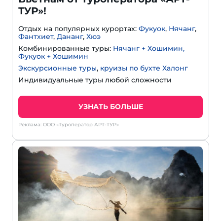
ТУР»!
Отдых на популярных курортах:
Фукуок
,
Нячанг
,
Фантхиет
,
Дананг
,
Хюэ
Комбинированные туры:
Нячанг + Хошимин,
Фукуок + Хошимин
Экскурсионные туры
,
круизы по бухте Халонг
Индивидуальные туры любой сложности
УЗНАТЬ БОЛЬШЕ
Реклама: ООО «Туроператор АРТ-ТУР»