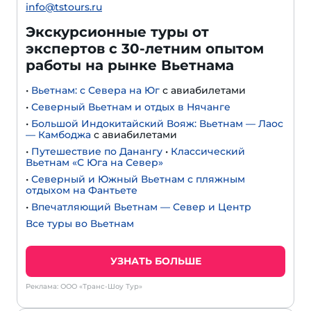
info@tstours.ru
Экскурсионные туры от
экспертов с 30-летним опытом
работы на рынке Вьетнама
•
Вьетнам: с Севера на Юг
с авиабилетами
•
Северный Вьетнам и отдых в Нячанге
•
Большой Индокитайский Вояж: Вьетнам — Лаос
— Камбоджа
с авиабилетами
•
Путешествие по Данангу
•
Классический
Вьетнам «С Юга на Север»
•
Северный и Южный Вьетнам с пляжным
отдыхом на Фантьете
•
Впечатляющий Вьетнам — Север и Центр
Все туры во Вьетнам
УЗНАТЬ БОЛЬШЕ
Реклама: ООО «Транс-Шоу Тур»