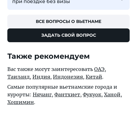
при поездке без визы
ВСЕ ВОПРОСЫ О ВЬЕТНАМЕ
ЗАДАТЬ СВОЙ ВОПРОС
Также рекомендуем
Вас также могут заинтересовать
ОАЭ
,
Таиланд
,
Индия
,
Индонезия
,
Китай
.
Самые популярные вьетнамские города и
курорты:
Нячанг
,
Фантхиет
,
Фукуок
,
Ханой
,
Хошимин
.