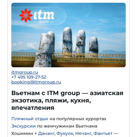
itmgroup.ru
+7 495 109-27-52
booking@itmgroup.ru
Вьетнам с ITM group — азиатская
экзотика, пляжи, кухня,
впечатления
Пляжный отдых
на популярных курортах
Экскурсии
по жемчужинам Вьетнама
Хошимин +
Дананг
,
Фукуок
,
Нячанг
,
Фантьет
—