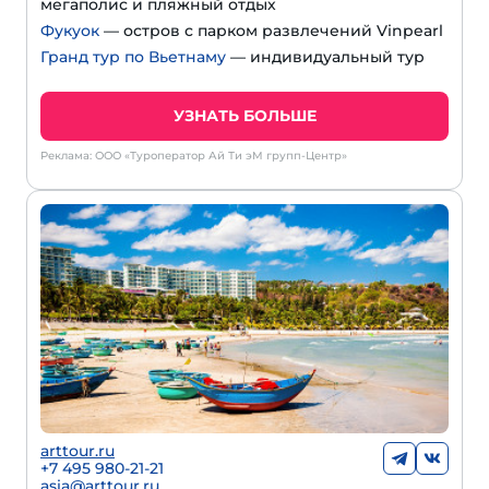
мегаполис и пляжный отдых
Фукуок
— остров с парком развлечений Vinpearl
Гранд тур по Вьетнаму
— индивидуальный тур
УЗНАТЬ БОЛЬШЕ
Реклама: ООО «Туроператор Ай Ти эМ групп-Центр»
arttour.ru
+
7 495 980-21-21
asia@arttour.ru