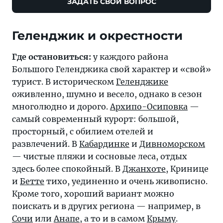
ЗАДАТЬ СВОЙ ВОПРОС
Где остановиться:
у каждого района
Большого Геленджика свой характер и «свой»
турист. В историческом
Геленджике
оживленно, шумно и весело, однако в сезон
многолюдно и дорого.
Архипо-Осиповка
—
самый современный курорт: большой,
просторный, с обилием отелей и
развлечений. В
Кабардинке
и
Дивноморском
— чистые пляжи и сосновые леса, отдых
здесь более спокойный. В
Джанхоте
, Кринице
и
Бетте
тихо, уединенно и очень живописно.
Кроме того, хороший вариант можно
поискать и в других региона — например, в
Сочи
или
Анапе
, а то и в самом
Крыму
.