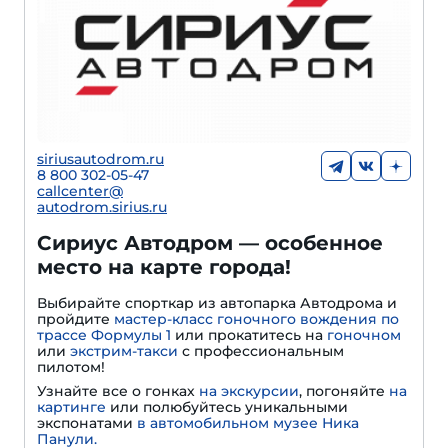
siriusautodrom.ru
8 800 302-05-47
callcenter@
autodrom.sirius.ru
Сириус Автодром — особенное
место на карте города!
Выбирайте спорткар из автопарка Автодрома и
пройдите
мастер-класс гоночного вождения по
трассе Формулы 1
или прокатитесь на
гоночном
или
экстрим-такси
с профессиональным
пилотом!
Узнайте все о гонках
на экскурсии
, погоняйте
на
картинге
или полюбуйтесь уникальными
экспонатами
в автомобильном музее Ника
Панули.