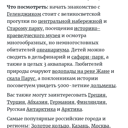
Что посмотреть:
начать знакомство с
Геленджиком
стоит с великосветской
прогулки по
центральной набережной
и
Старому парку
, посещения
историко-
краеведческого музея
и осмотра
многообразных, но немногословных
обитателей
океанариума
. Детей можно
сводить в дельфинарий и
сафари-парк
, а
также в целых 3 аквапарка. Любителей
природы очаруют
водопады на реке Жане
и
скала Парус
, а поклонникам истории
посоветуем увидеть 5000-летние
дольмены
.
Вас также могут заинтересовать
Греция
,
Турция
,
Абхазия
,
Германия
,
Финляндия
,
Русская
Антарктика
и
Арктика
.
Самые популярные российские города и
регионы:
Золотое кольцо
,
Казань
,
Москва
,