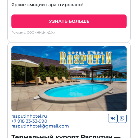
Яркие эмоции гарантированы!
УЗНАТЬ БОЛЬШЕ
Реклама: ООО «НИЦ» «Д.У.»
rasputinhotel.ru
+7 918 33-33-990
rasputinhotel@gmail.com
Термальный курорт Распутин —