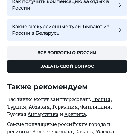
Как получить компенсацию за отдых в
России
Какие экскурсионные туры бывают из
России в Беларусь
ВСЕ ВОПРОСЫ О РОССИИ
ЗАДАТЬ СВОЙ ВОПРОС
Также рекомендуем
Вас также могут заинтересовать
Греция
,
Турция
,
Абхазия
,
Германия
,
Финляндия
,
Русская
Антарктика
и
Арктика
.
Самые популярные российские города и
регионы:
Золотое кольцо
,
Казань
,
Москва
,