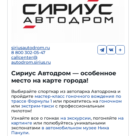
siriusautodrom.ru
8 800 302-05-47
callcenter@
autodrom.sirius.ru
Сириус Автодром — особенное
место на карте города!
Выбирайте спорткар из автопарка Автодрома и
пройдите
мастер-класс гоночного вождения по
трассе Формулы 1
или прокатитесь на
гоночном
или
экстрим-такси
с профессиональным
пилотом!
Узнайте все о гонках
на экскурсии
, погоняйте
на
картинге
или полюбуйтесь уникальными
экспонатами
в автомобильном музее Ника
Панули.