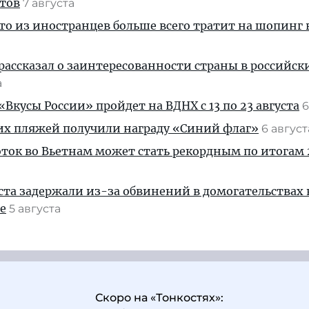
стов
7 августа
кто из иностранцев больше всего тратит на шопинг 
рассказал о заинтересованности страны в российск
а
Вкусы России» пройдет на ВДНХ с 13 по 23 августа
6
их пляжей получили награду «Синий флаг»
6 авгус
ток во Вьетнам может стать рекордным по итогам 
ста задержали из-за обвинений в домогательствах
е
5 августа
Скоро на «Тонкостях»: