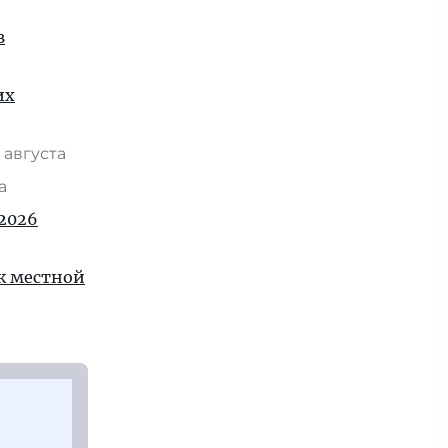
в
их
 августа
та
2026
 к местной