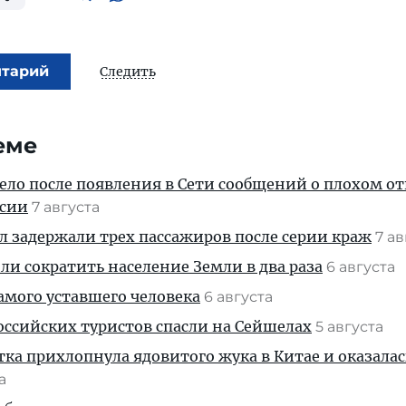
нтарий
Следить
еме
дело после появления в Сети сообщений о плохом 
ссии
7 августа
ул задержали трех пассажиров после серии краж
7 а
и сократить население Земли в два раза
6 августа
амого уставшего человека
6 августа
ссийских туристов спасли на Сейшелах
5 августа
тка прихлопнула ядовитого жука в Китае и оказалас
та