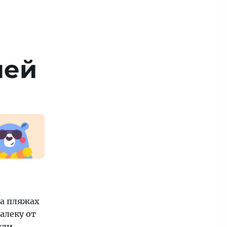
лей
а пляжах
алеку от
сли