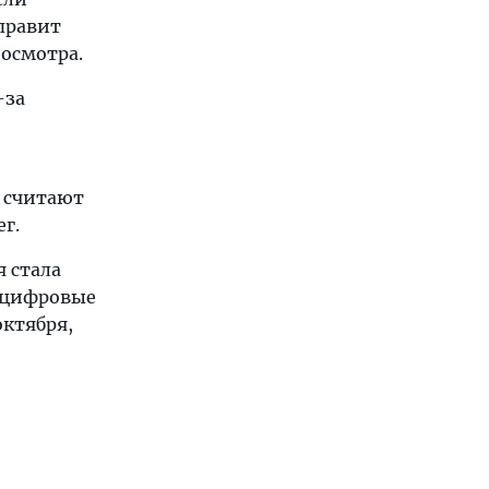
правит
 осмотра.
-за
и считают
г.
 стала
 цифровые
октября,