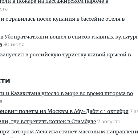
ибли в пожаре на пассажирском пароме в
уста
и отравилась после купания в бассейне отеля в
 в Убонратчатхани вошел в список главных культу
а
30 июля
запустил в российскую туристку живой крысой в
сти
ии и Казахстана унесло в море во время шторма во
та
новит полеты из Москвы в Абу-Даби с 1 октября
7 а
али, где встретить кошек в Стамбуле
7 августа
 при котором Мексика станет массовым направлен