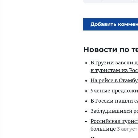
Добавить комме
Новости по т
В Грузии завели 
к туристам из Ро
На рейсе в Стамб
Ученые предложил
В России нашли с
Заблудившихся ро
Российская турис
больнице
3 авгус