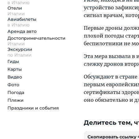
в Италию
устройство зафикси
Отели
Италии
сигнал врачам, кото
Авиабилеты
в Италию
Первые дроны должн
Аренда авто
плохой погоды стар
Достопримеча­тельности
беспилотники не мо
Италии
Экскурсии
по Италии
Эта мера вызвала в
Гиды
слежку дронов втор
Карты
Обсуждают в стране 
Видео
первым европейским
Фото
сертификаты здоровь
Погода
оно обязательно и д
Пляжи
Праздники и события
Делитесь тем, ч
Скопировать ссылку