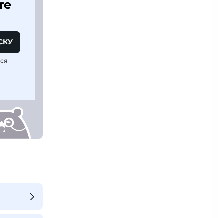
те
СКУ
ься