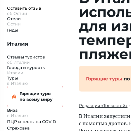
испол
Оставить отзыв
об Остии
Отели
для и
Остии
Гиды
темпе
Италия
пляже
Отзывы туристов
об Италии
Города и курорты
Италии
Туры
Горящие туры
по
в Италию
Горящие туры
по всему миру
Редакция «Тонкостей»
•
Виза
в Италию
В Италии запустил
ПЦР и тесты на COVID
с помощью дронов. 
Страховка
Рима, находясь на в