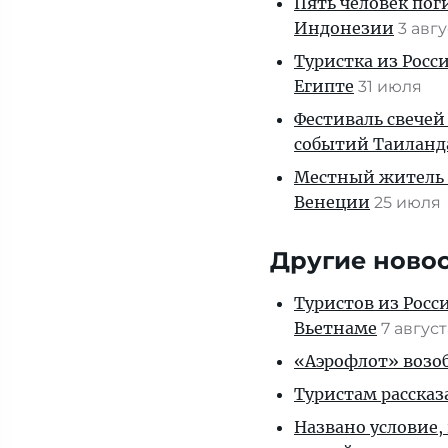
Пять человек пог
Индонезии
3 авг
Туристка из Росси
Египте
31 июля
Фестиваль свечей
событий Таиланд
Местный житель 
Венеции
25 июля
Другие ново
Туристов из Росс
Вьетнаме
7 авгус
«Аэрофлот» возоб
Туристам рассказ
Названо условие,