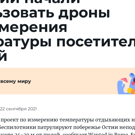
ьзовать дроны
змерения
ратуры посетите
й
 всему миру
 22 сентября 2021
и проект по измерению температуры отдыхающих н
Беспилотники патрулируют побережье Остии непод
ысоте 25-30 м от людей, сообщает Wanted in Rome. Е