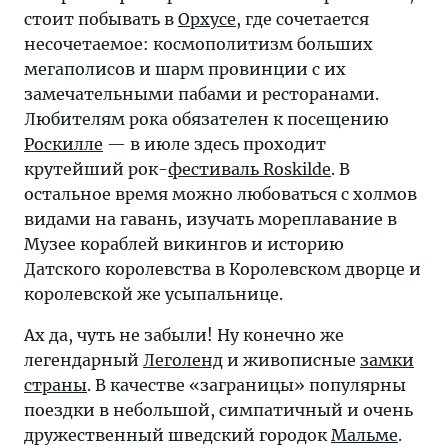
стоит побывать в
Орхусе
, где сочетается
несочетаемое: космополитизм больших
мегаполисов и шарм провинции с их
замечательными пабами и ресторанами.
Любителям рока обязателен к посещению
Роскилле
— в июле здесь проходит
крутейший рок-
фестиваль Roskilde
. В
остальное время можно любоваться с холмов
видами на гавань, изучать мореплавание в
Музее кораблей викингов и историю
Датского королевства в Королевском дворце и
королевской же усыпальнице.
Ах да, чуть не забыли! Ну конечно же
легендарный
Леголенд
и живописные
замки
страны
. В качестве «заграницы» популярны
поездки в небольшой, симпатичный и очень
дружественный шведский городок
Мальме
.